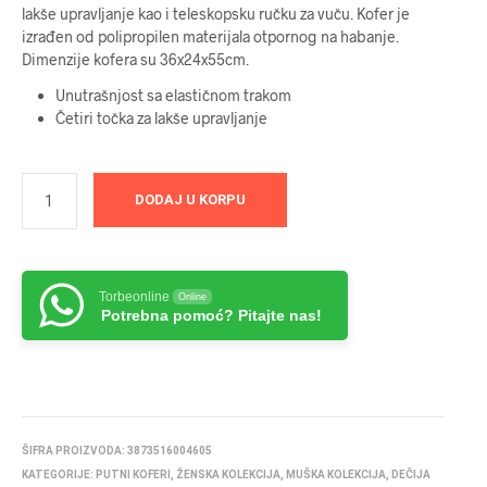
lakše upravljanje kao i teleskopsku ručku za vuču. Kofer je
izrađen od polipropilen materijala otpornog na habanje.
Dimenzije kofera su 36x24x55cm.
Unutrašnjost sa elastičnom trakom
Četiri točka za lakše upravljanje
DODAJ U KORPU
Torbeonline
Online
Potrebna pomoć? Pitajte nas!
ŠIFRA PROIZVODA:
3873516004605
KATEGORIJE:
PUTNI KOFERI
,
ŽENSKA KOLEKCIJA
,
MUŠKA KOLEKCIJA
,
DEČIJA