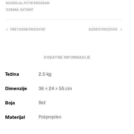
KOLEKCIJA
,
PUTNI PROGRAM
OZNAKA:
GATARIĆ
PRETHODNI PROIZVOD
SLEDEĆI PROIZVOD
DODATNE INFORMACIJE
Težina
2.5 kg
Dimenzije
36 × 24 × 55 cm
Boja
Bež
Materijal
Polipropilen