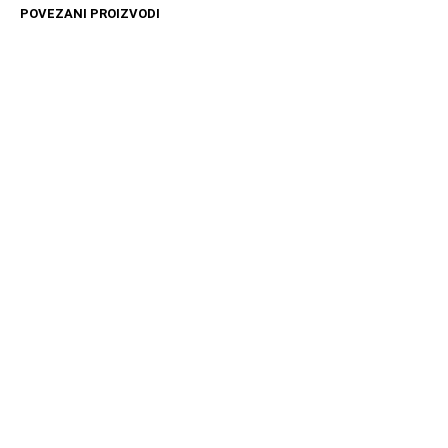
POVEZANI PROIZVODI
1999
RSD
11599
RSD
DODAJ U KORPU
DODAJ U KORPU