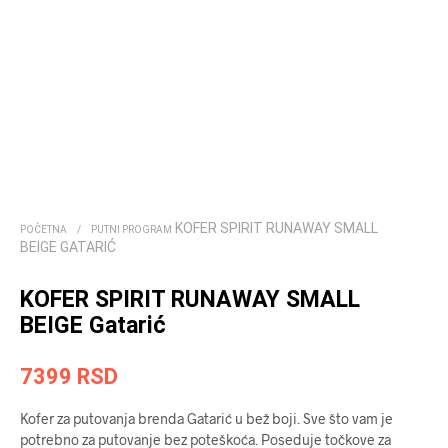
KOFER SPIRIT RUNAWAY SMALL
POČETNA
/
PUTNI PROGRAM
BEIGE GATARIĆ
KOFER SPIRIT RUNAWAY SMALL
BEIGE Gatarić
7399
RSD
Kofer za putovanja brenda Gatarić u bež boji. Sve što vam je
potrebno za putovanje bez poteškoća. Poseduje točkove za