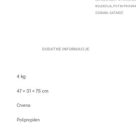
KOLEKCIJA
,
PUTNI PROGR
OZNAKA:
GATARIĆ
DODATNE INFORMACIJE
4 kg
47 × 31 × 75 cm
Crvena
Polipropilen