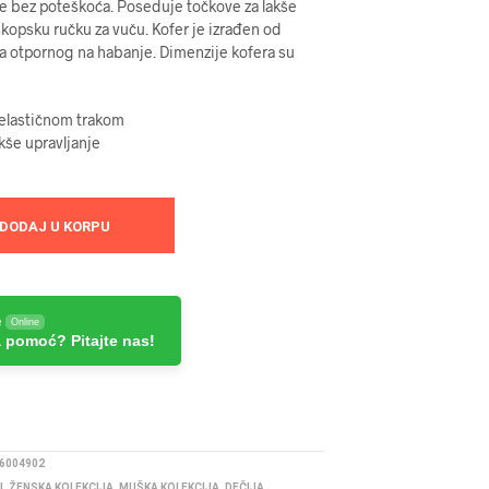
e bez poteškoća. Poseduje točkove za lakše
eskopsku ručku za vuču. Kofer je izrađen od
la otpornog na habanje. Dimenzije kofera su
 elastičnom trakom
akše upravljanje
DODAJ U KORPU
e
Online
 pomoć? Pitajte nas!
6004902
I
,
ŽENSKA KOLEKCIJA
,
MUŠKA KOLEKCIJA
,
DEČIJA