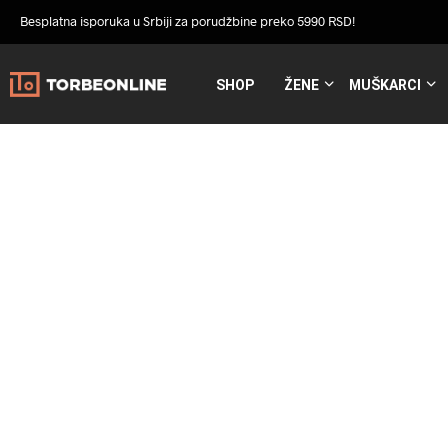
Besplatna isporuka u Srbiji za porudžbine preko 5990 RSD!
SHOP
ŽENE
MUŠKARCI