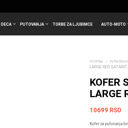
DECA
PUTOVANJA
TORBE ZA LJUBIMCE
AUTO-MOTO
POČETNA
/
PUTNI PROG
LARGE RED GATARIĆ
KOFER 
LARGE R
10699
RSD
Kofer za putovanja br