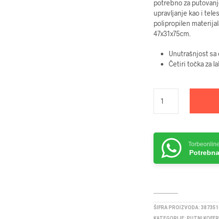
potrebno za putovanj
upravljanje kao i tel
polipropilen materija
47x31x75cm.
Unutrašnjost sa
Četiri točka za l
Torbeonlin
Potrebna
ŠIFRA PROIZVODA:
387351
KATEGORIJE:
PUTNI KOFER