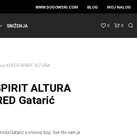
WWW.DOGOWSKI.COM
BLOG
MOJ NALOG
0
0
SNIŽENJA
KOFER SPIRIT ALTURA
RAM
SPIRIT ALTURA
ED Gatarić
enda Gatarić u crvenoj boji. Sve što vam je