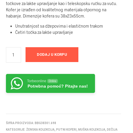
točkove za lakše upravljanje kao i teleskopsku ručku za vuču.
Kofer je izrađen od kvalitetnog materijala otpornog na
habanje. Dimenzije kofera su 38x23x55cm.
Unutrašnjost sa džepovima i elastičnom trakom
Četiri točka za lakše upravljanje
DODAJ U KORPU
Torbeonline
Online
Potrebna pomoć? Pitajte nas!
ŠIFRA PROIZVODA:
BBG38301.698
KATEGORIJE:
ŽENSKA KOLEKCIJA
,
PUTNI KOFERI
,
MUŠKA KOLEKCIJA
,
DEČIJA