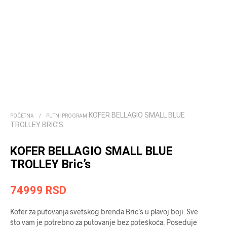
KOFER BELLAGIO SMALL BLUE
POČETNA
/
PUTNI PROGRAM
TROLLEY BRIC’S
KOFER BELLAGIO SMALL BLUE
TROLLEY Bric’s
74999
RSD
Kofer za putovanja svetskog brenda Bric’s u plavoj boji. Sve
što vam je potrebno za putovanje bez poteškoća. Poseduje