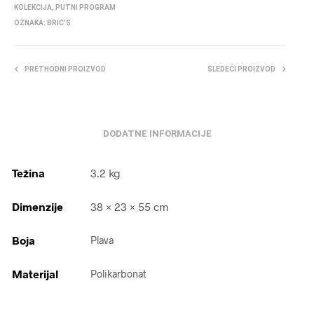
KOLEKCIJA
,
PUTNI PROGRAM
OZNAKA:
BRIC'S
PRETHODNI PROIZVOD
SLEDEĆI PROIZVOD
DODATNE INFORMACIJE
Težina
3.2 kg
Dimenzije
38 × 23 × 55 cm
Boja
Plava
Materijal
Polikarbonat