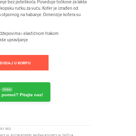
anje bez poteškoća. Poseduje točkove za lakše
eskopsku ručku za vuču. Kofer je izrađen od
a otpornog na habanje. Dimenzije kofera su
 džepovima i elastičnom trakom
akše upravljanje
DODAJ U KORPU
e
Online
 pomoć? Pitajte nas!
01.902
EKCIJA
,
PUTNI KOFERI
,
MUŠKA KOLEKCIJA
,
DEČIJA