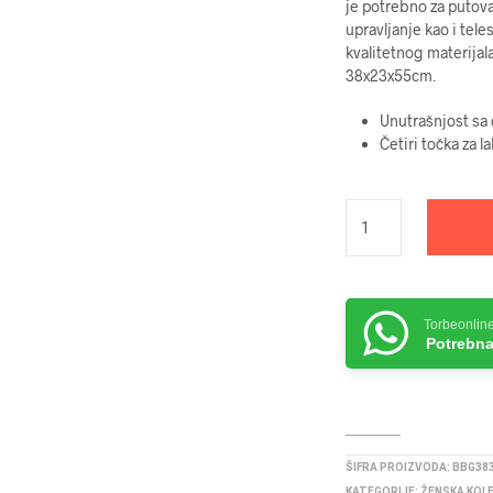
je potrebno za putov
upravljanje kao i tel
kvalitetnog materijal
38x23x55cm.
Unutrašnjost sa
Četiri točka za l
Torbeonlin
Potrebna
ŠIFRA PROIZVODA:
BBG383
KATEGORIJE:
ŽENSKA KOL