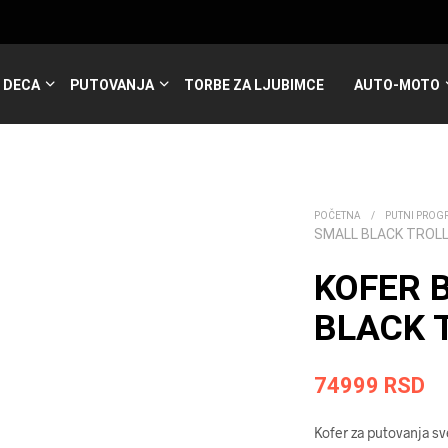
DECA
PUTOVANJA
TORBE ZA LJUBIMCE
AUTO-MOTO
POČETNA
/
PUTNI PROG
SMALL BLACK TROLL
KOFER 
BLACK T
74999
RSD
Kofer za putovanja sv