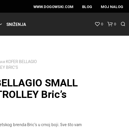
WWW.DOGOWSKI.COM
BLOG
MOJ NALOG
0
0
SNIŽENJA
KOFER BELLAGIO
RAM
EY BRIC’S
BELLAGIO SMALL
ROLLEY Bric’s
etskog brenda Bric’s u crnoj boji. Sve što vam