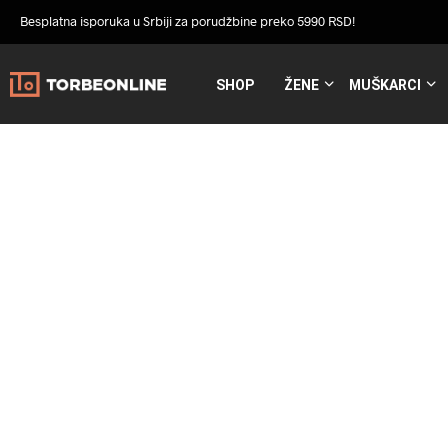
Besplatna isporuka u Srbiji za porudžbine preko 5990 RSD!
SHOP
ŽENE
MUŠKARCI