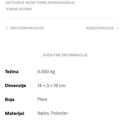
KATEGORIJE:
MUŠKE TORBE
,
MUŠKA KOLEKCIJA
OZNAKA:
BOGNER
PRETHODNI PROIZVOD
SLEDEĆI PROIZVOD
DODATNE INFORMACIJE
Težina
0.500 kg
Dimenzije
14 × 3 × 19 cm
Boja
Plava
Materijal
Najlon, Poliester