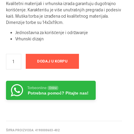
Kvalitetni materijali i vrhunska izrada garantuju dugotrajno
korišćenje. Karakterišu je više unutrašnjih pregrada i podesiv
kaiš. Muška torba je izrađena od kvalitetnog materijala.
Dimenzije torbe su 14x3x19cm.
Jednostavna za korišćenje i održavanje
Vrhunski dizajn
DODAJ U KORPU
Torbeonline
Online
Potrebna pomoć? Pitajte nas!
ŠIFRA PROIZVODA:
4190000603-402