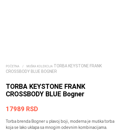
TORBA KEYSTONE FRANK
POČETNA
/
MUŠKA KOLEKCIJA
CROSSBODY BLUE BOGNER
TORBA KEYSTONE FRANK
CROSSBODY BLUE Bogner
17989
RSD
Torba brenda Bogner u plavoj boji, moderna je muška torba
koja se lako uklapa sa mnogim odevnim kombinacijama.