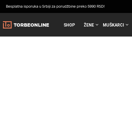
Besplatna isporuka u Srbiji za porudžbine preko 5990 RSD!
SHOP
ŽENE
MUŠKARCI