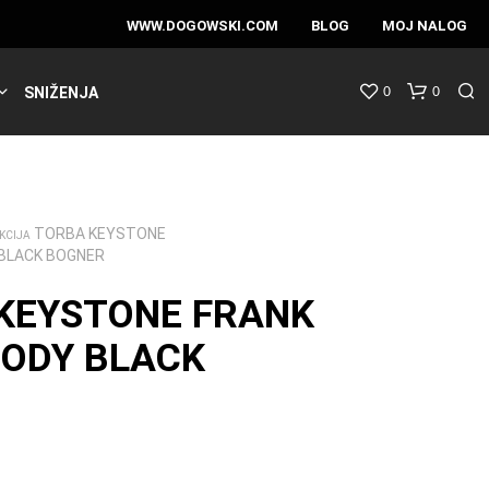
WWW.DOGOWSKI.COM
BLOG
MOJ NALOG
0
0
SNIŽENJA
TORBA KEYSTONE
KCIJA
BLACK BOGNER
KEYSTONE FRANK
ODY BLACK