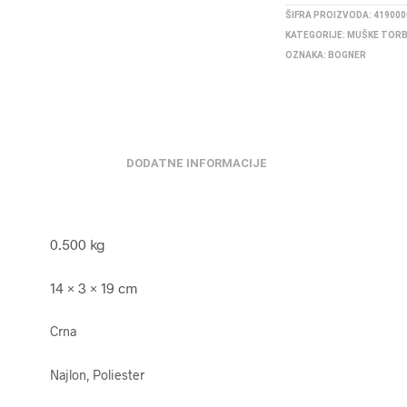
ŠIFRA PROIZVODA:
419000
KATEGORIJE:
MUŠKE TOR
OZNAKA:
BOGNER
DODATNE INFORMACIJE
0.500 kg
14 × 3 × 19 cm
Crna
Najlon, Poliester