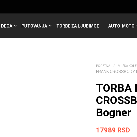
DECA
PUTOVANJA
TORBE ZA LJUBIMCE
AUTO-MOTO
POČETNA
/
MUŠKA KOLE
FRANK CROSSBODY 
TORBA 
CROSSB
Bogner
17989
RSD