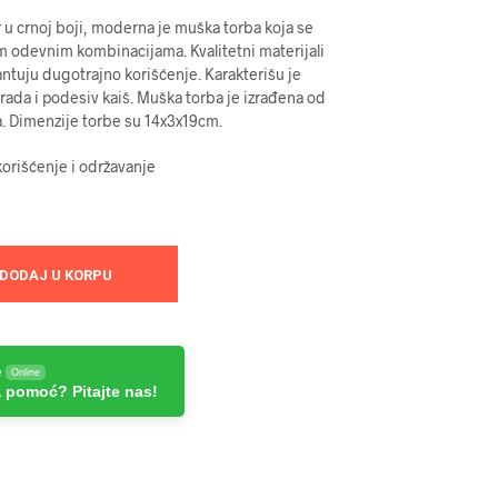
u crnoj boji, moderna je muška torba koja se
m odevnim kombinacijama. Kvalitetni materijali
antuju dugotrajno korišćenje. Karakterišu je
rada i podesiv kaiš. Muška torba je izrađena od
a. Dimenzije torbe su 14x3x19cm.
orišćenje i održavanje
DODAJ U KORPU
e
Online
 pomoć? Pitajte nas!