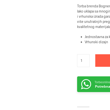
Torba brenda Bogner 
lako uklapa sa mnogi
i vrhunska izrada gar
više unutrašnjih preg
kvalitetnog materijal
Jednostavna za k
Vrhunski dizajn
Torbeonlin
Potrebna