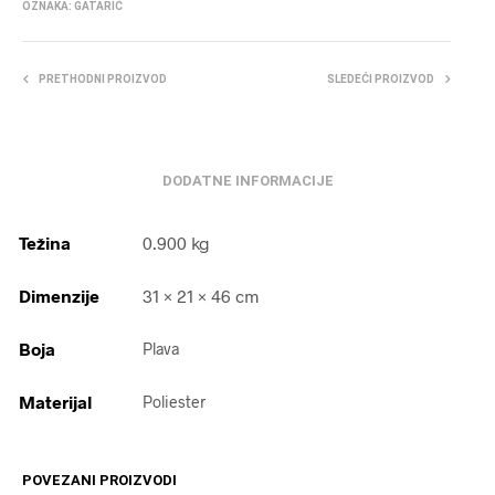
OZNAKA:
GATARIĆ
PRETHODNI PROIZVOD
SLEDEĆI PROIZVOD
DODATNE INFORMACIJE
Težina
0.900 kg
Dimenzije
31 × 21 × 46 cm
Boja
Plava
Materijal
Poliester
POVEZANI PROIZVODI