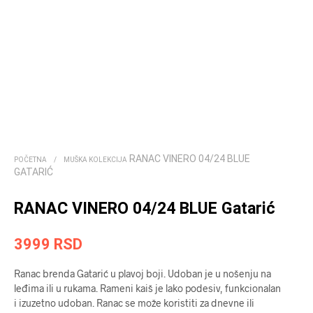
RANAC VINERO 04/24 BLUE
POČETNA
/
MUŠKA KOLEKCIJA
GATARIĆ
RANAC VINERO 04/24 BLUE Gatarić
3999
RSD
Ranac brenda Gatarić u plavoj boji. Udoban je u nošenju na
leđima ili u rukama. Rameni kaiš je lako podesiv, funkcionalan
i izuzetno udoban. Ranac se može koristiti za dnevne ili