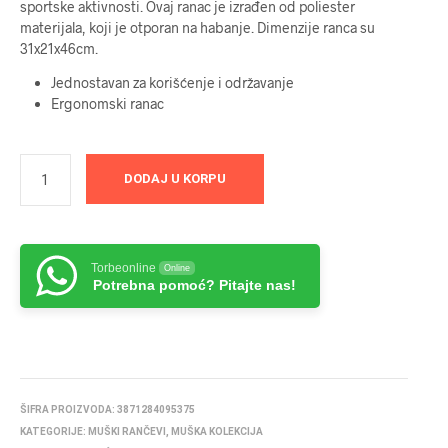
sportske aktivnosti. Ovaj ranac je izrađen od poliester
materijala, koji je otporan na habanje. Dimenzije ranca su
31x21x46cm.
Jednostavan za korišćenje i održavanje
Ergonomski ranac
DODAJ U KORPU
Torbeonline
Online
Potrebna pomoć? Pitajte nas!
ŠIFRA PROIZVODA:
3871284095375
KATEGORIJE:
MUŠKI RANČEVI
,
MUŠKA KOLEKCIJA