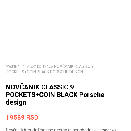
NOVČANIK CLASSIC 9
POČETNA
/
MUŠKA KOLEKCIJA
POCKETS+COIN BLACK PORSCHE DESIGN
NOVČANIK CLASSIC 9
POCKETS+COIN BLACK Porsche
design
19589
RSD
Novčanik brenda Porsche design je neophodan aksesoar za