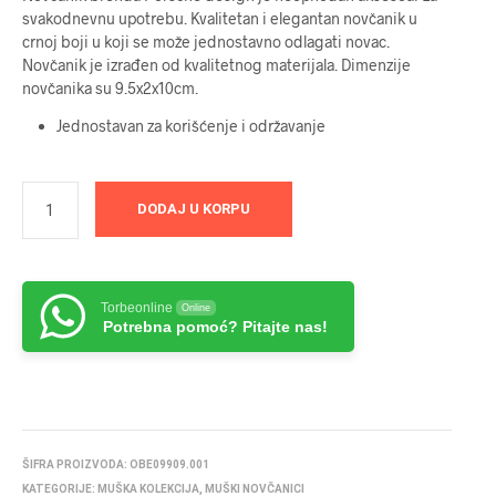
svakodnevnu upotrebu. Kvalitetan i elegantan novčanik u
crnoj boji u koji se može jednostavno odlagati novac.
Novčanik je izrađen od kvalitetnog materijala. Dimenzije
novčanika su 9.5x2x10cm.
Jednostavan za korišćenje i održavanje
DODAJ U KORPU
Torbeonline
Online
Potrebna pomoć? Pitajte nas!
ŠIFRA PROIZVODA:
OBE09909.001
KATEGORIJE:
MUŠKA KOLEKCIJA
,
MUŠKI NOVČANICI