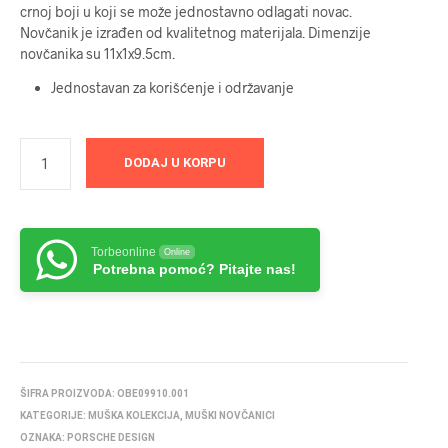
crnoj boji u koji se može jednostavno odlagati novac.
Novčanik je izrađen od kvalitetnog materijala. Dimenzije
novčanika su 11x1x9.5cm.
Jednostavan za korišćenje i održavanje
DODAJ U KORPU
Torbeonline
Online
Potrebna pomoć? Pitajte nas!
ŠIFRA PROIZVODA:
OBE09910.001
KATEGORIJE:
MUŠKA KOLEKCIJA
,
MUŠKI NOVČANICI
OZNAKA:
PORSCHE DESIGN