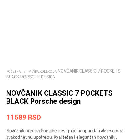
NOVČANIK CLASSIC 7 POCKETS
POČETNA
/
MUŠKA KOLEKCIJA
BLACK PORSCHE DESIGN
NOVČANIK CLASSIC 7 POCKETS
BLACK Porsche design
11589
RSD
Novčanik brenda Porsche design je neophodan aksesoar za
svakodnevnu upotrebu. Kvalitetan i elegantan novčanik u