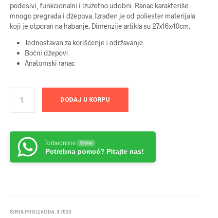
podesivi, funkcionalni i izuzetno udobni. Ranac karakteriše
mnogo pregrada i džepova. Izrađen je od poliester materijala
koji je otporan na habanje. Dimenzije artikla su 27x16x40cm.
Jednostavan za korišćenje i održavanje
Bočni džepovi
Anatomski ranac
DODAJ U KORPU
Torbeonline
Online
Potrebna pomoć? Pitajte nas!
ŠIFRA PROIZVODA:
87033