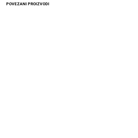
POVEZANI PROIZVODI
3699
RSD
20989
RSD
DODAJ U KORPU
DODAJ U KORPU