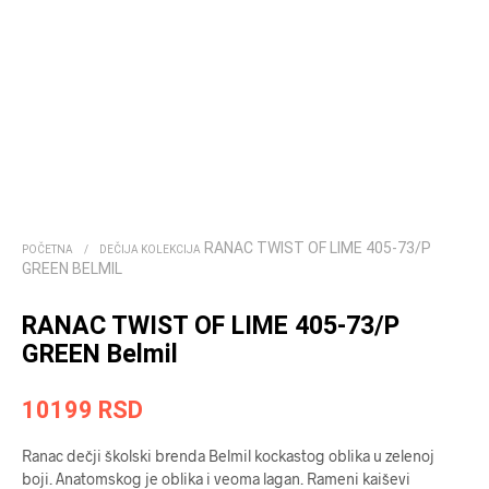
RANAC TWIST OF LIME 405-73/P
POČETNA
/
DEČIJA KOLEKCIJA
GREEN BELMIL
RANAC TWIST OF LIME 405-73/P
GREEN Belmil
10199
RSD
Ranac dečji školski brenda Belmil kockastog oblika u zelenoj
boji. Anatomskog je oblika i veoma lagan. Rameni kaiševi