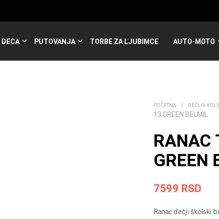
DECA
PUTOVANJA
TORBE ZA LJUBIMCE
AUTO-MOTO
POČETNA
/
DEČIJA KOL
13 GREEN BELMIL
RANAC 
GREEN B
7599
RSD
Ranac dečji školski b