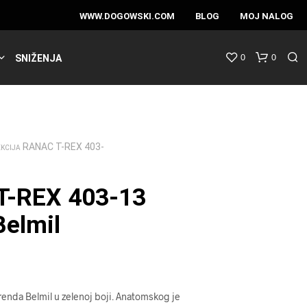
WWW.DOGOWSKI.COM
BLOG
MOJ NALOG
0
0
SNIŽENJA
RANAC T-REX 403-
EKCIJA
T-REX 403-13
elmil
renda Belmil u zelenoj boji. Anatomskog je