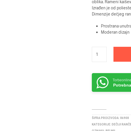
oblika. Rameni kaišev
Izrađen je od polieste
Dimenzije dečjeg ra
Prostrana unutr
Moderan dizajn
Torbeonlin
Potrebna
ŠIFRA PROIZVODA:
86908
KATEGORIJE:
DEČIJI RANČ
OZNAKA:
BELMIL