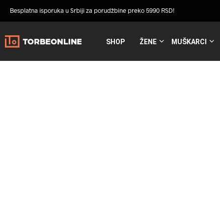
Besplatna isporuka u Srbiji za porudžbine preko 5990 RSD!
SHOP
ŽENE
MUŠKARCI