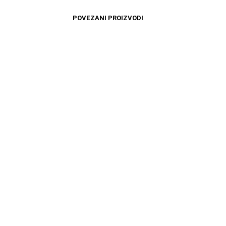
POVEZANI PROIZVODI
12599
RSD
12599
RSD
DODAJ U KORPU
DODAJ U KORPU