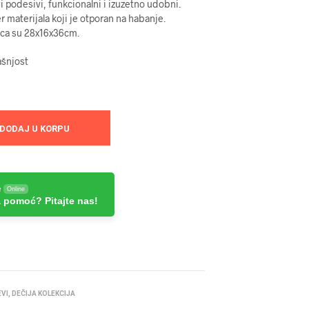
i podesivi, funkcionalni i izuzetno udobni.
r materijala koji je otporan na habanje.
nca su 28x16x36cm.
ašnjost
DODAJ U KORPU
e
Online
 pomoć? Pitajte nas!
EVI
,
DEČIJA KOLEKCIJA