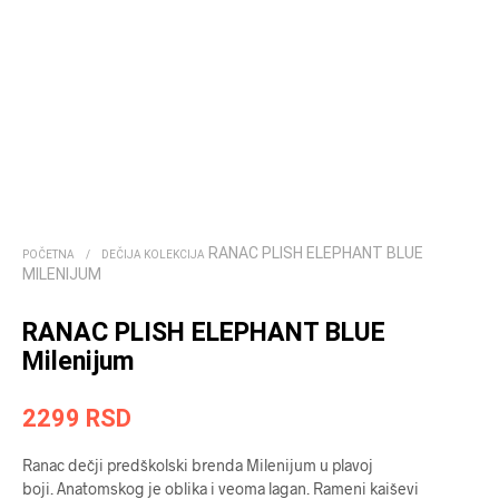
RANAC PLISH ELEPHANT BLUE
POČETNA
/
DEČIJA KOLEKCIJA
MILENIJUM
RANAC PLISH ELEPHANT BLUE
Milenijum
2299
RSD
Ranac dečji predškolski brenda Milenijum u plavoj
boji. Anatomskog je oblika i veoma lagan. Rameni kaiševi