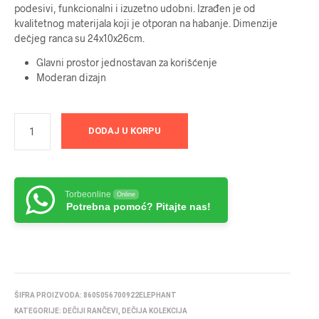
podesivi, funkcionalni i izuzetno udobni. Izrađen je od
kvalitetnog materijala koji je otporan na habanje. Dimenzije
dečjeg ranca su 24x10x26cm.
Glavni prostor jednostavan za korišćenje
Moderan dizajn
DODAJ U KORPU
Torbeonline
Online
Potrebna pomoć? Pitajte nas!
ŠIFRA PROIZVODA:
8605056700922ELEPHANT
KATEGORIJE:
DEČIJI RANČEVI
,
DEČIJA KOLEKCIJA