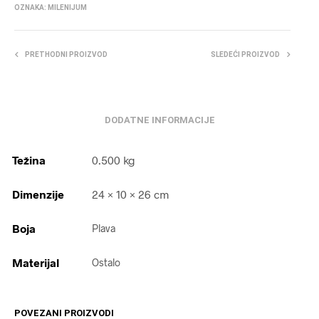
OZNAKA:
MILENIJUM
PRETHODNI PROIZVOD
SLEDEĆI PROIZVOD
DODATNE INFORMACIJE
Težina
0.500 kg
Dimenzije
24 × 10 × 26 cm
Boja
Plava
Materijal
Ostalo
POVEZANI PROIZVODI