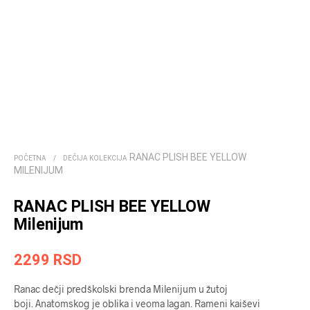
RANAC PLISH BEE YELLOW
POČETNA
/
DEČIJA KOLEKCIJA
MILENIJUM
RANAC PLISH BEE YELLOW
Milenijum
2299
RSD
Ranac dečji predškolski brenda Milenijum u žutoj
boji. Anatomskog je oblika i veoma lagan. Rameni kaiševi