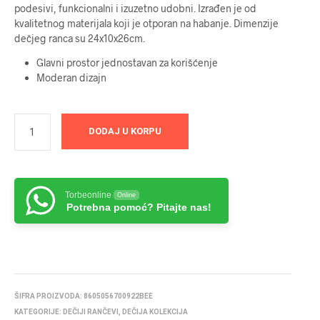
podesivi, funkcionalni i izuzetno udobni. Izrađen je od
kvalitetnog materijala koji je otporan na habanje. Dimenzije
dečjeg ranca su 24x10x26cm.
Glavni prostor jednostavan za korišćenje
Moderan dizajn
DODAJ U KORPU
Torbeonline
Online
Potrebna pomoć? Pitajte nas!
ŠIFRA PROIZVODA:
8605056700922BEE
KATEGORIJE:
DEČIJI RANČEVI
,
DEČIJA KOLEKCIJA