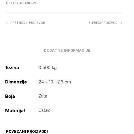
OZNAKA:
MILENIJUM
PRETHODNI PROIZVOD
SLEDEĆI PROIZVOD
DODATNE INFORMACIJE
Težina
0.500 kg
Dimenzije
24 × 10 × 26 cm
Boja
Žuta
Materijal
Ostalo
POVEZANI PROIZVODI