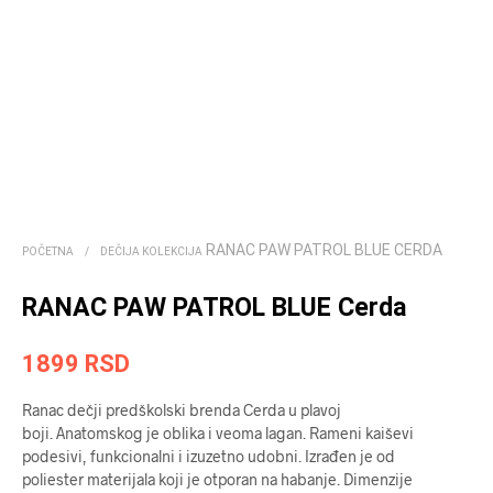
RANAC PAW PATROL BLUE CERDA
POČETNA
/
DEČIJA KOLEKCIJA
RANAC PAW PATROL BLUE Cerda
1899
RSD
Ranac dečji predškolski brenda Cerda u plavoj
boji. Anatomskog je oblika i veoma lagan. Rameni kaiševi
podesivi, funkcionalni i izuzetno udobni. Izrađen je od
poliester materijala koji je otporan na habanje. Dimenzije