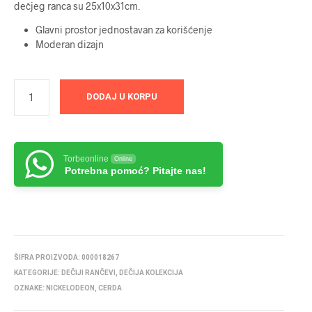
dečjeg ranca su 25x10x31cm.
Glavni prostor jednostavan za korišćenje
Moderan dizajn
DODAJ U KORPU
Torbeonline
Online
Potrebna pomoć? Pitajte nas!
ŠIFRA PROIZVODA:
000018267
KATEGORIJE:
DEČIJI RANČEVI
,
DEČIJA KOLEKCIJA
OZNAKE:
NICKELODEON
,
CERDA