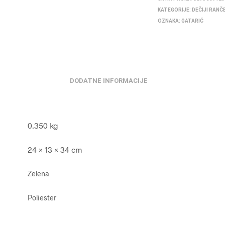
KATEGORIJE:
DEČIJI RANČ
OZNAKA:
GATARIĆ
DODATNE INFORMACIJE
0.350 kg
24 × 13 × 34 cm
Zelena
Poliester