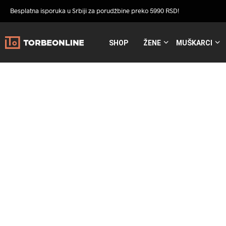
Besplatna isporuka u Srbiji za porudžbine preko 5990 RSD!
SHOP
ŽENE
MUŠKARCI