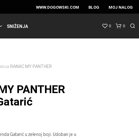
WWW.DOGOWSKI.COM
BLOG
MOJ NALOG
0
0
SNIŽENJA
RANAC MY PANTHER
EKCIJA
MY PANTHER
atarić
nda Gatarić u zelenoj boji. Udoban je u