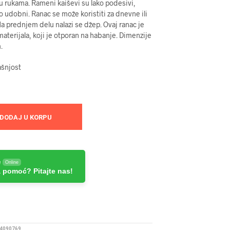
 u rukama. Rameni kaiševi su lako podesivi,
no udobni. Ranac se može koristiti za dnevne ili
Na prednjem delu nalazi se džep. Ovaj ranac je
materijala, koji je otporan na habanje. Dimenzije
.
ašnjost
DODAJ U KORPU
e
Online
 pomoć? Pitajte nas!
4090769