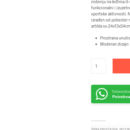
nošenju na leđima ili
funkcionalni i izuzet
sportske aktivnosti. 
izrađen od poliester 
artikla su 24x13x34cm
Prostrana unutr
Moderan dizajn
Torbeonlin
Potrebna
ŠIFRA PROIZVODA:
387128