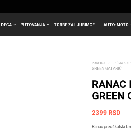
DECA
PUTOVANJA
TORBE ZA LJUBIMCE
AUTO-MOTO
POČETNA
/
DEČIJA KOL
GREEN GATARIĆ
RANAC 
GREEN G
2399
RSD
Ranac predškolski bre