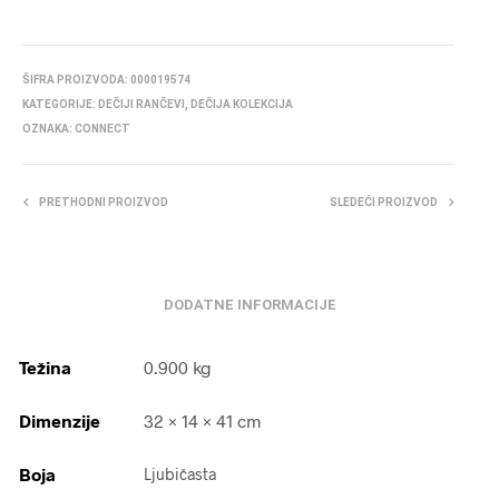
ŠIFRA PROIZVODA:
000019574
KATEGORIJE:
DEČIJI RANČEVI
,
DEČIJA KOLEKCIJA
OZNAKA:
CONNECT
PRETHODNI PROIZVOD
SLEDEĆI PROIZVOD
DODATNE INFORMACIJE
Težina
0.900 kg
Dimenzije
32 × 14 × 41 cm
Boja
Ljubičasta