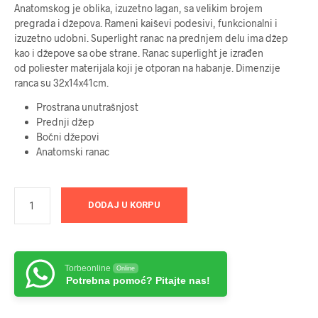
Anatomskog je oblika, izuzetno lagan, sa velikim brojem
pregrada i džepova. Rameni kaiševi podesivi, funkcionalni i
izuzetno udobni. Superlight ranac na prednjem delu ima džep
kao i džepove sa obe strane. Ranac superlight je izrađen
od poliester materijala koji je otporan na habanje. Dimenzije
ranca su 32x14x41cm.
Prostrana unutrašnjost
Prednji džep
Bočni džepovi
Anatomski ranac
DODAJ U KORPU
Torbeonline
Online
Potrebna pomoć? Pitajte nas!