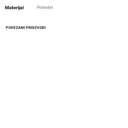
Materijal
Poliester
POVEZANI PROIZVODI
12599
RSD
2099
RSD
DODAJ U KORPU
DODAJ U KORPU