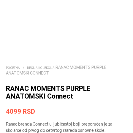
RANAC MOMENTS PURPLE
POČETNA
/
DEČIJA KOLEKCIJA
ANATOMSKI CONNECT
RANAC MOMENTS PURPLE
ANATOMSKI Connect
4099
RSD
Ranac brenda Connect u ljubičastoj boji preporučen je za
školarce od prvog do četvrtog razreda osnovne škole.