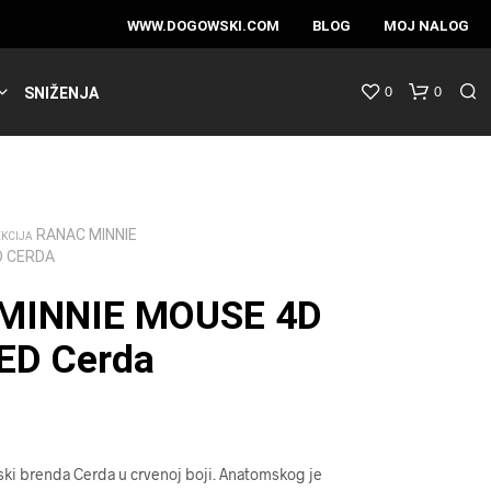
WWW.DOGOWSKI.COM
BLOG
MOJ NALOG
0
0
SNIŽENJA
RANAC MINNIE
EKCIJA
D CERDA
MINNIE MOUSE 4D
ED Cerda
ski brenda Cerda u crvenoj boji. Anatomskog je