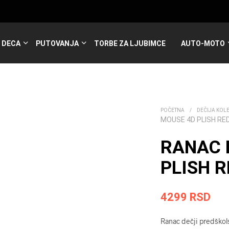
DECA
PUTOVANJA
TORBE ZA LJUBIMCE
AUTO-MOTO
POČETNA
/
DEČIJA KOL
MOUSE 4D PLISH RE
RANAC 
PLISH R
4299
RSD
Ranac dečji predškol