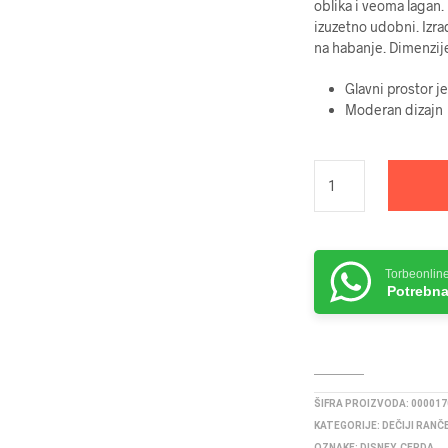
oblika i veoma lagan.
izuzetno udobni. Izra
na habanje. Dimenzij
Glavni prostor j
Moderan dizajn
Torbeonlin
Potrebna
ŠIFRA PROIZVODA:
000017
KATEGORIJE:
DEČIJI RANČ
OZNAKE:
DISNEY
,
CERDA