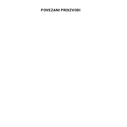
POVEZANI PROIZVODI
3699
RSD
14599
RSD
DODAJ U KORPU
DODAJ U KORPU