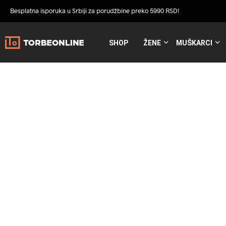
Besplatna isporuka u Srbiji za porudžbine preko 5990 RSD!
SHOP
ŽENE
MUŠKARCI