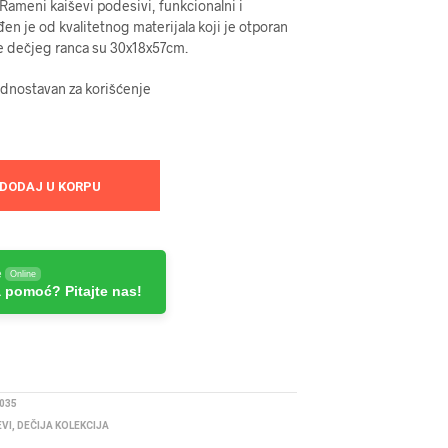
 Rameni kaiševi podesivi, funkcionalni i
đen je od kvalitetnog materijala koji je otporan
e dečjeg ranca su 30x18x57cm.
ednostavan za korišćenje
DODAJ U KORPU
e
Online
 pomoć? Pitajte nas!
035
EVI
,
DEČIJA KOLEKCIJA