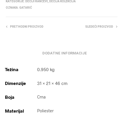
KATEGORIJE:
DEČIJI RANČEVI
,
DEČIJA KOLEKCIJA
OZNAKA:
GATARIĆ
PRETHODNI PROIZVOD
SLEDEĆI PROIZVOD
DODATNE INFORMACIJE
Težina
0.950 kg
Dimenzije
31 × 21 × 46 cm
Boja
Crna
Materijal
Poliester