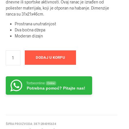
dnevne ili sportske aktivnosti. Ovaj ranac je izrađen od
poliester materijala, koji je otporan na habanje. Dimenzije
ranca su 31x21x46cm.
Prostrana unutrašnjost
Dva bočna džepa
Moderan dizajn
DODAJ U KORPU
Torbeonline
Online
Potrebna pomoć? Pitajte nas!
ŠIFRA PROIZVODA:
3871284095634