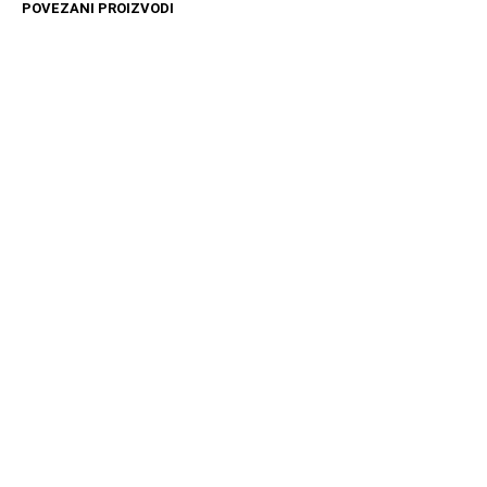
POVEZANI PROIZVODI
3699
RSD
20989
RSD
DODAJ U KORPU
DODAJ U KORPU