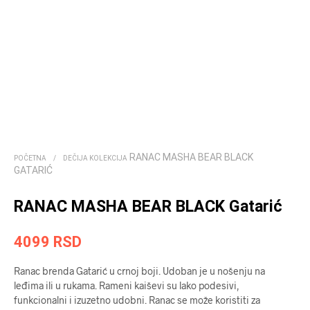
RANAC MASHA BEAR BLACK
POČETNA
/
DEČIJA KOLEKCIJA
GATARIĆ
RANAC MASHA BEAR BLACK Gatarić
4099
RSD
Ranac brenda Gatarić u crnoj boji. Udoban je u nošenju na
leđima ili u rukama. Rameni kaiševi su lako podesivi,
funkcionalni i izuzetno udobni. Ranac se može koristiti za