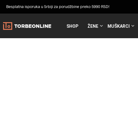
Besplatna isporuka u Srbiji za porudžbine preko 5990 RSD!
SHOP
ŽENE
MUŠKARCI