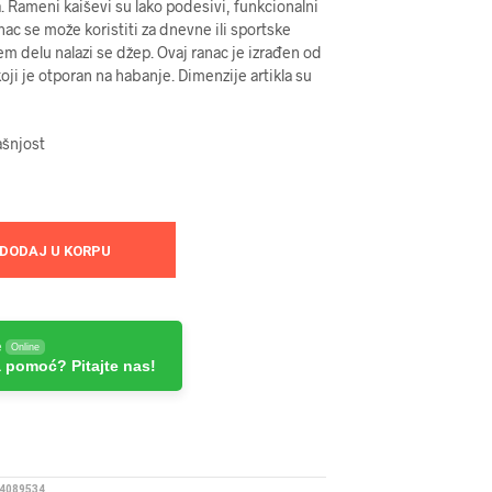
a. Rameni kaiševi su lako podesivi, funkcionalni
nac se može koristiti za dnevne ili sportske
em delu nalazi se džep. Ovaj ranac je izrađen od
koji je otporan na habanje. Dimenzije artikla su
ašnjost
DODAJ U KORPU
e
Online
 pomoć? Pitajte nas!
4089534