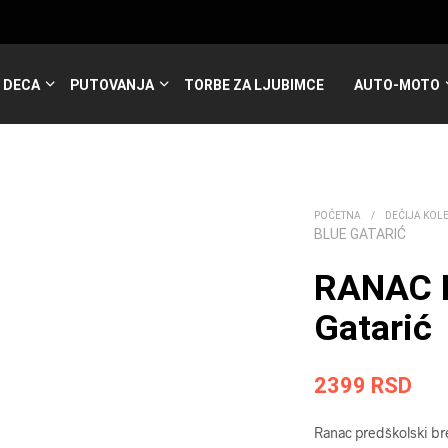
DECA
PUTOVANJA
TORBE ZA LJUBIMCE
AUTO-MOTO
POČETNA
/
DEČIJA KOL
BLUE GATARIĆ
RANAC 
Gatarić
2399
RSD
Ranac predškolski bre