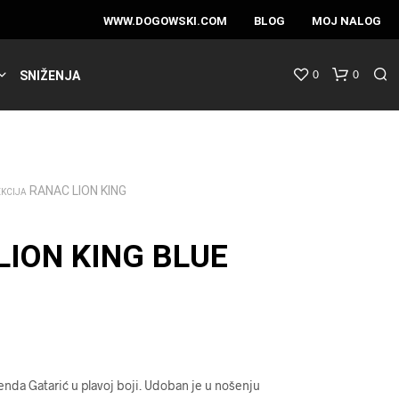
WWW.DOGOWSKI.COM
BLOG
MOJ NALOG
0
0
SNIŽENJA
RANAC LION KING
EKCIJA
LION KING BLUE
nda Gatarić u plavoj boji. Udoban je u nošenju