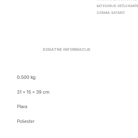
KATEGORIJE:
DEČIJI RANČ
OZNAKA:
GATARIĆ
DODATNE INFORMACIJE
0.500 kg
31 × 15 × 39 cm
Plava
Poliester