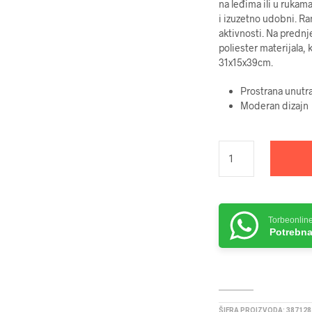
na leđima ili u rukam
i izuzetno udobni. Ra
aktivnosti. Na prednj
poliester materijala, 
31x15x39cm.
Prostrana unutr
Moderan dizajn
Torbeonlin
Potrebna
ŠIFRA PROIZVODA:
387128