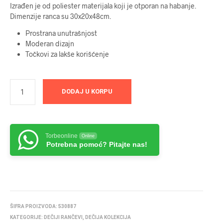
Izrađen je od poliester materijala koji je otporan na habanje.
Dimenzije ranca su 30x20x48cm.
Prostrana unutrašnjost
Moderan dizajn
Točkovi za lakše korišćenje
DODAJ U KORPU
Torbeonline
Online
Potrebna pomoć? Pitajte nas!
ŠIFRA PROIZVODA:
530887
KATEGORIJE:
DEČIJI RANČEVI
,
DEČIJA KOLEKCIJA