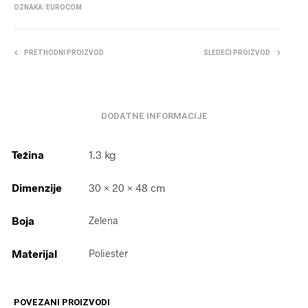
OZNAKA:
EUROCOM
PRETHODNI PROIZVOD
SLEDEĆI PROIZVOD
DODATNE INFORMACIJE
Težina
1.3 kg
Dimenzije
30 × 20 × 48 cm
Boja
Zelena
Materijal
Poliester
POVEZANI PROIZVODI