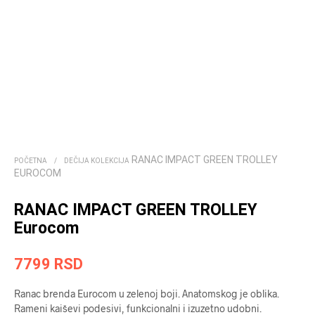
RANAC IMPACT GREEN TROLLEY
POČETNA
/
DEČIJA KOLEKCIJA
EUROCOM
RANAC IMPACT GREEN TROLLEY
Eurocom
7799
RSD
Ranac brenda Eurocom u zelenoj boji. Anatomskog je oblika.
Rameni kaiševi podesivi, funkcionalni i izuzetno udobni.