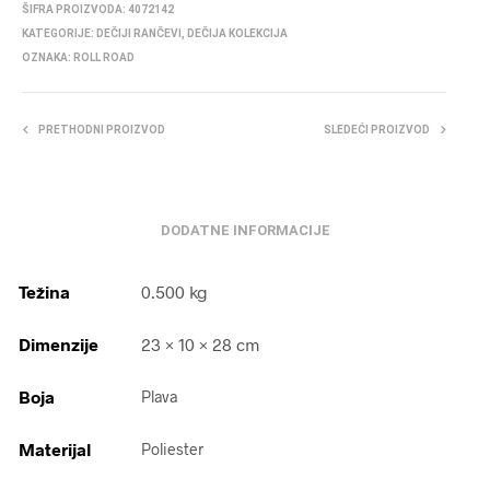
ŠIFRA PROIZVODA:
4072142
KATEGORIJE:
DEČIJI RANČEVI
,
DEČIJA KOLEKCIJA
OZNAKA:
ROLL ROAD
PRETHODNI PROIZVOD
SLEDEĆI PROIZVOD
DODATNE INFORMACIJE
Težina
0.500 kg
Dimenzije
23 × 10 × 28 cm
Boja
Plava
Materijal
Poliester