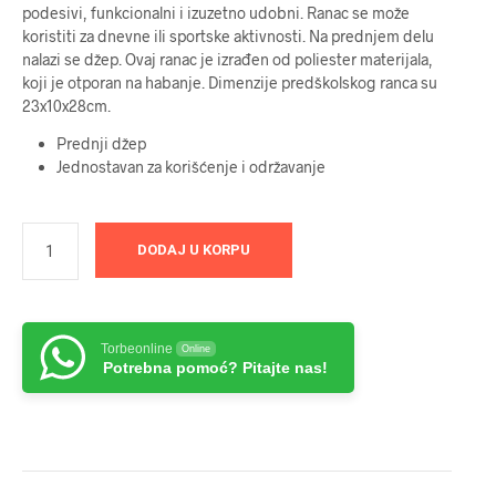
podesivi, funkcionalni i izuzetno udobni. Ranac se može
koristiti za dnevne ili sportske aktivnosti. Na prednjem delu
nalazi se džep. Ovaj ranac je izrađen od poliester materijala,
koji je otporan na habanje. Dimenzije predškolskog ranca su
23x10x28cm.
Prednji džep
Jednostavan za korišćenje i održavanje
DODAJ U KORPU
Torbeonline
Online
Potrebna pomoć? Pitajte nas!