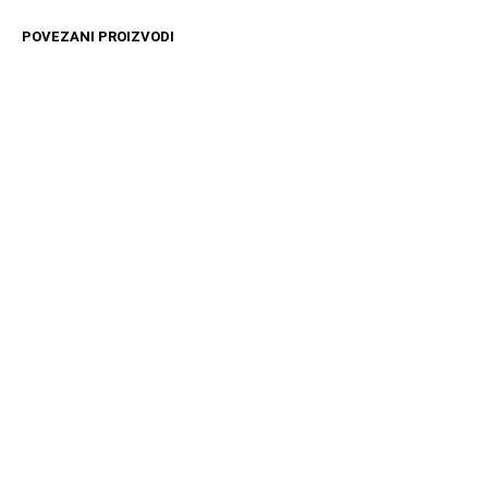
POVEZANI PROIZVODI
1499
RSD
17999
RSD
DODAJ U KORPU
DODAJ U KORPU