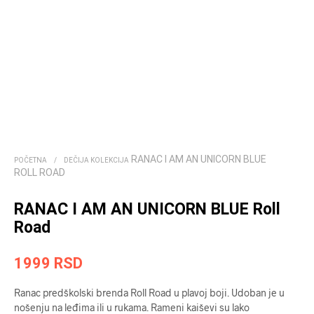
RANAC I AM AN UNICORN BLUE
POČETNA
/
DEČIJA KOLEKCIJA
ROLL ROAD
RANAC I AM AN UNICORN BLUE Roll
Road
1999
RSD
Ranac predškolski brenda Roll Road u plavoj boji. Udoban je u
nošenju na leđima ili u rukama. Rameni kaiševi su lako