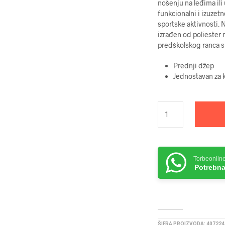
nošenju na leđima ili
funkcionalni i izuzet
sportske aktivnosti. 
izrađen od poliester 
predškolskog ranca s
Prednji džep
Jednostavan za k
Torbeonlin
Potrebna
ŠIFRA PROIZVODA:
407224