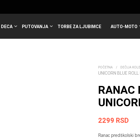
DECA
PUTOVANJA
TORBE ZA LJUBIMCE
AUTO-MOTO
POČETNA
/
DEČIJA KOL
UNICORN BLUE ROLL
RANAC 
UNICORN
2299
RSD
Ranac predškolski bre