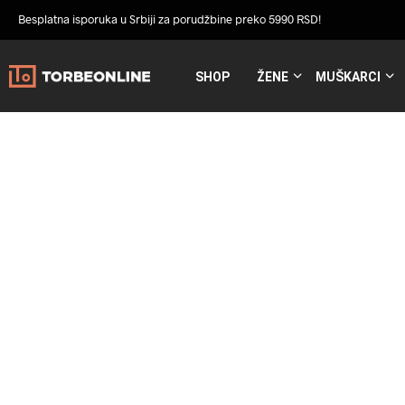
Besplatna isporuka u Srbiji za porudžbine preko 5990 RSD!
SHOP
ŽENE
MUŠKARCI