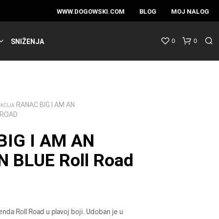
WWW.DOGOWSKI.COM
BLOG
MOJ NALOG
0
0
SNIŽENJA
RANAC BIG I AM AN
EKCIJA
 ROAD
BIG I AM AN
 BLUE Roll Road
nda Roll Road u plavoj boji. Udoban je u