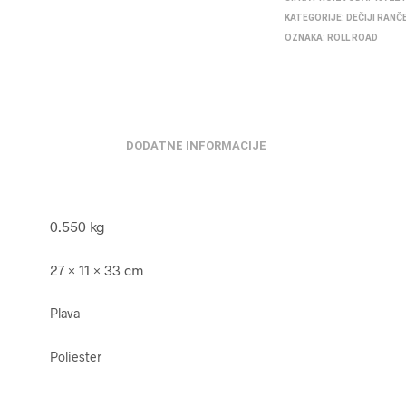
KATEGORIJE:
DEČIJI RANČ
OZNAKA:
ROLL ROAD
DODATNE INFORMACIJE
0.550 kg
27 × 11 × 33 cm
Plava
Poliester