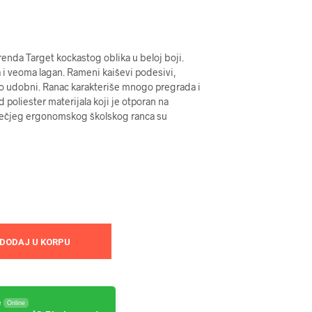
renda Target kockastog oblika u beloj boji.
 i veoma lagan. Rameni kaiševi podesivi,
tno udobni. Ranac karakteriše mnogo pregrada i
 poliester materijala koji je otporan na
dečjeg ergonomskog školskog ranca su
DODAJ U KORPU
e
Online