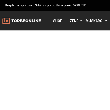
Besplatna isporuka u Srbiji za porudžbine preko 5990 RSD!
SHOP
ŽENE
MUŠKARCI