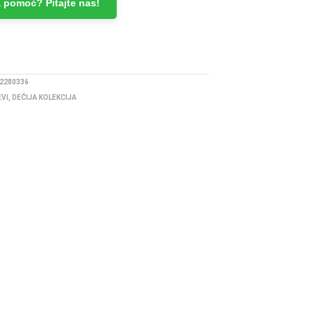
 pomoć? Pitajte nas!
2280336
EVI
,
DEČIJA KOLEKCIJA