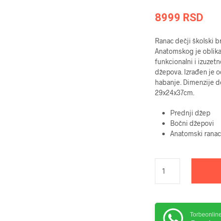
8999
RSD
Ranac dečji školski b
Anatomskog je oblika
funkcionalni i izuze
džepova. Izrađen je od
habanje. Dimenzije 
29x24x37cm.
Prednji džep
Bočni džepovi
Anatomski ranac
Torbeonlin