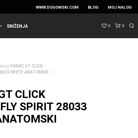
WWW.DOGOWSKI.COM
BLOG
MOJ NALOG
0
0
SNIŽENJA
RANAC GT CLICK
EKCIJA
28033 WHITE ANATOMSKI
GT CLICK
LY SPIRIT 28033
ANATOMSKI