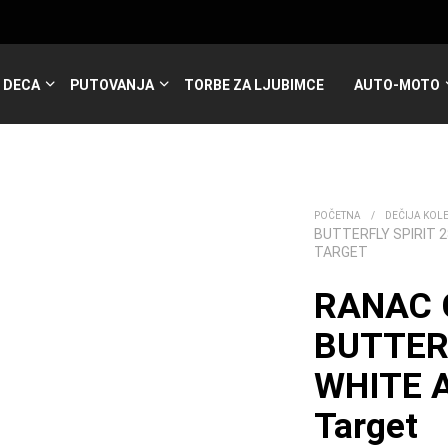
DECA
PUTOVANJA
TORBE ZA LJUBIMCE
AUTO-MOTO
POČETNA
/
DEČIJA KOL
BUTTERFLY SPIRIT 
TARGET
RANAC 
BUTTERF
WHITE 
Target