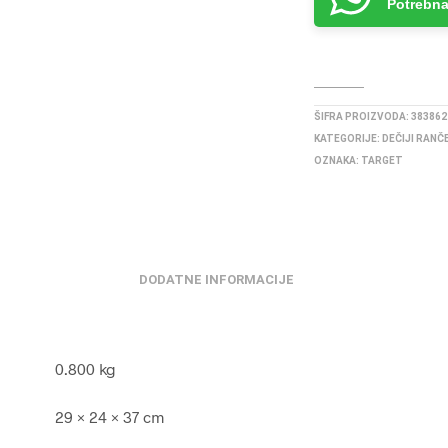
Potrebna
ŠIFRA PROIZVODA:
383862
KATEGORIJE:
DEČIJI RANČ
OZNAKA:
TARGET
DODATNE INFORMACIJE
0.800 kg
29 × 24 × 37 cm