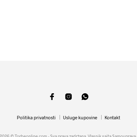
2099
RSD
27989
RSD
DODAJ U KORPU
DODAJ U KORPU
Politika privatnosti
Usluge kupovine
Kontakt
2026 © Torbeonline com - Sva prava zadržana. Vlasnik sajta Samouprava 