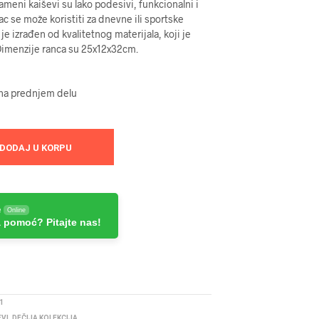
ameni kaiševi su lako podesivi, funkcionalni i
c se može koristiti za dnevne ili sportske
 je izrađen od kvalitetnog materijala, koji je
Dimenzije ranca su 25x12x32cm.
 na prednjem delu
DODAJ U KORPU
e
Online
 pomoć? Pitajte nas!
1
EVI
,
DEČIJA KOLEKCIJA