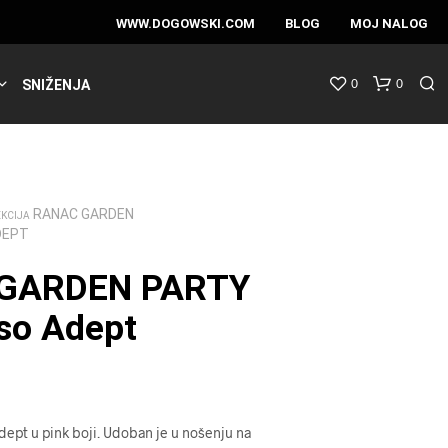
WWW.DOGOWSKI.COM
BLOG
MOJ NALOG
0
0
SNIŽENJA
RANAC GARDEN
EKCIJA
DEPT
GARDEN PARTY
so Adept
ept u pink boji. Udoban je u nošenju na