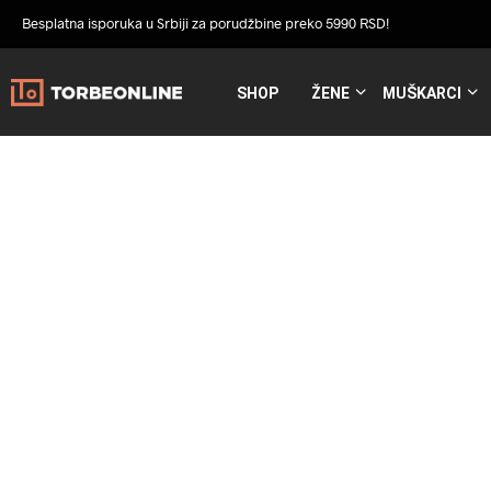
Besplatna isporuka u Srbiji za porudžbine preko 5990 RSD!
SHOP
ŽENE
MUŠKARCI