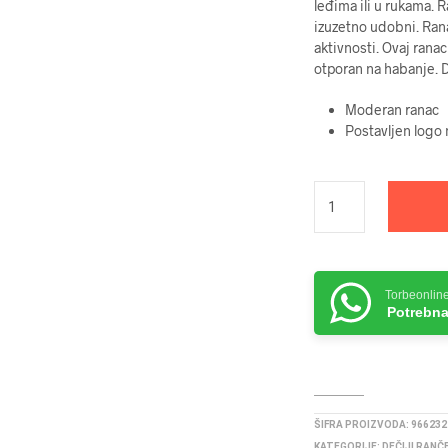
leđima ili u rukama. R
izuzetno udobni. Rana
aktivnosti. Ovaj ranac
otporan na habanje. 
Moderan ranac
Postavljen logo
Torbeonlin
Potrebna
ŠIFRA PROIZVODA:
966232
KATEGORIJE:
DEČIJI RANČ