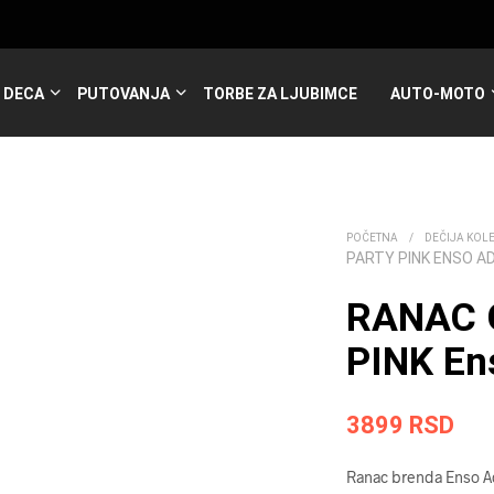
DECA
PUTOVANJA
TORBE ZA LJUBIMCE
AUTO-MOTO
POČETNA
/
DEČIJA KOL
PARTY PINK ENSO A
RANAC 
PINK En
3899
RSD
Ranac brenda Enso Ad