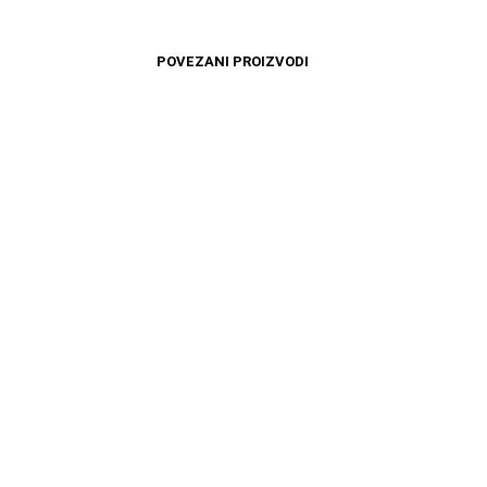
POVEZANI PROIZVODI
1599
RSD
12699
RSD
DODAJ U KORPU