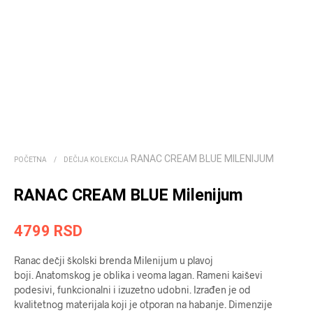
RANAC CREAM BLUE MILENIJUM
POČETNA
/
DEČIJA KOLEKCIJA
RANAC CREAM BLUE Milenijum
4799
RSD
Ranac dečji školski brenda Milenijum u plavoj
boji. Anatomskog je oblika i veoma lagan. Rameni kaiševi
podesivi, funkcionalni i izuzetno udobni. Izrađen je od
kvalitetnog materijala koji je otporan na habanje. Dimenzije