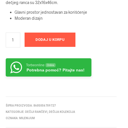
dečjeg ranca su 32x16x46cm.
Glavni prostor jednostavan za korišćenje
Moderan dizajn
DODAJ U KORPU
Torbeonline
Online
Potrebna pomoć? Pitajte nas!
ŠIFRA PROIZVODA:
8605056709727
KATEGORIJE:
DEČIJI RANČEVI
,
DEČIJA KOLEKCIJA
OZNAKA:
MILENIJUM