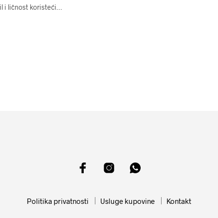
 i ličnost koristeći…
Politika privatnosti
Usluge kupovine
Kontakt