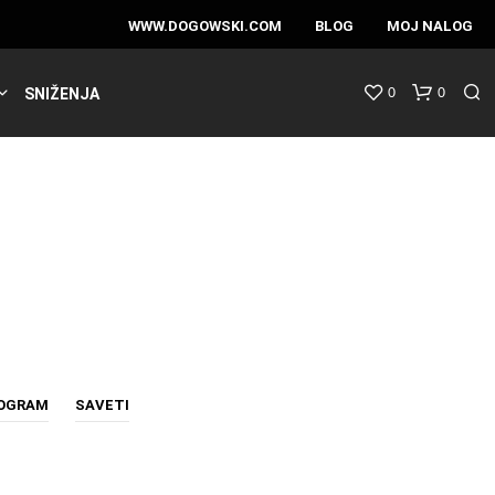
WWW.DOGOWSKI.COM
BLOG
MOJ NALOG
0
0
SNIŽENJA
ROGRAM
SAVETI