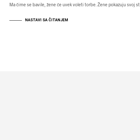
Ma čime se bavile, žene će uvek voleti torbe. Žene pokazuju svoj stil
NASTAVI SA ČITANJEM