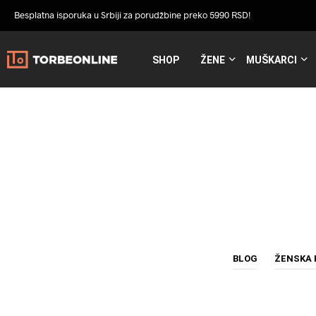
Besplatna isporuka u Srbiji za porudžbine preko 5990 RSD!
SHOP
ŽENE
MUŠKARCI
BLOG
ŽENSKA 