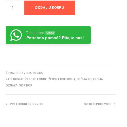
DODAJ U KORPU
Torbeonline
Online
Potrebna pomoć? Pitajte nas!
ŠIFRA PROIZVODA:
200327
KATEGORIJE:
ŽENSKE TORBE
,
ŽENSKA KOLEKCIJA
,
DEČIJA KOLEKCIJA
OZNAKA:
SKIP HOP
PRETHODNI PROIZVOD
SLEDEĆI PROIZVOD