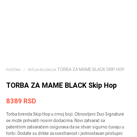
TORBA ZA MAME BLACK SKIP HOP
POČETNA
/
DEČIJA KOLEKCIJA
TORBA ZA MAME BLACK Skip Hop
8389
RSD
Torba brenda Skip Hop u crnoj boji. Obnovljeni Duo Signature
se može pohvaliti novim dodacima. Novi zatvarač sa
patentnim zatvaračem osigurava da se stvari sigurno čuvaju u
torbi. Dodate su drške za svestranost i jednostavan pristupni