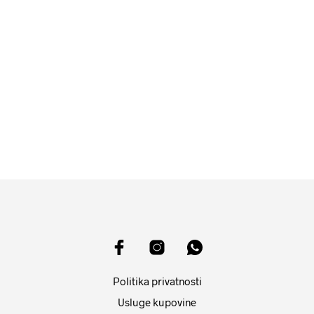
14599
RSD
4899
RSD
DODAJ U KORPU
DODAJ U KORPU
Politika privatnosti
Usluge kupovine