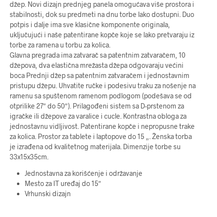
džep. Novi dizajn prednjeg panela omogućava više prostora i
stabilnosti, dok su predmeti na dnu torbe lako dostupni. Duo
potpis i dalje ima sve klasične komponente originala,
uključujući i naše patentirane kopče koje se lako pretvaraju iz
torbe za ramena u torbu za kolica.
Glavna pregrada ima zatvarač sa patentnim zatvaračem, 10
džepova, dva elastična mrežasta džepa odgovaraju većini
boca Prednji džep sa patentnim zatvaračem i jednostavnim
pristupu džepu. Uhvatite ručke i podesivu traku za nošenje na
ramenu sa spuštenom ramenom podlogom (podešava se od
otprilike 27″ do 50″). Prilagođeni sistem sa D-prstenom za
igračke ili džepove za varalice i cucle. Kontrastna obloga za
jednostavnu vidljivost. Patentirane kopče i nepropusne trake
za kolica. Prostor za tablete i laptopove do 15 „. Ženska torba
je izrađena od kvalitetnog materijala. Dimenzije torbe su
33x15x35cm.
Jednostavna za korišćenje i održavanje
Mesto za IT uređaj do 15″
Vrhunski dizajn