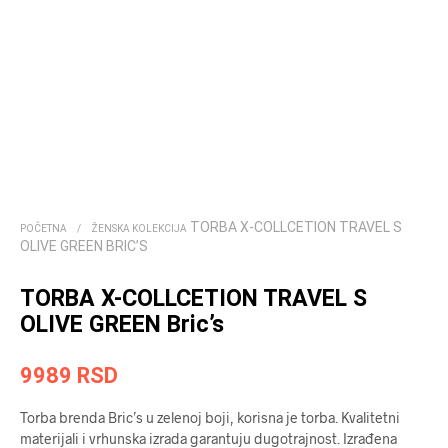
TORBA X-COLLCETION TRAVEL S
POČETNA
/
ŽENSKA KOLEKCIJA
OLIVE GREEN BRIC’S
TORBA X-COLLCETION TRAVEL S
OLIVE GREEN Bric’s
9989
RSD
Torba brenda Bric’s u zelenoj boji, korisna je torba. Kvalitetni
materijali i vrhunska izrada garantuju dugotrajnost. Izrađena