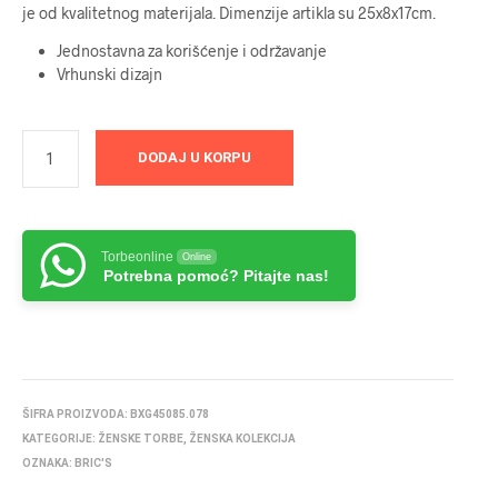
je od kvalitetnog materijala. Dimenzije artikla su 25x8x17cm.
Jednostavna za korišćenje i održavanje
Vrhunski dizajn
DODAJ U KORPU
Torbeonline
Online
Potrebna pomoć? Pitajte nas!
ŠIFRA PROIZVODA:
BXG45085.078
KATEGORIJE:
ŽENSKE TORBE
,
ŽENSKA KOLEKCIJA
OZNAKA:
BRIC'S