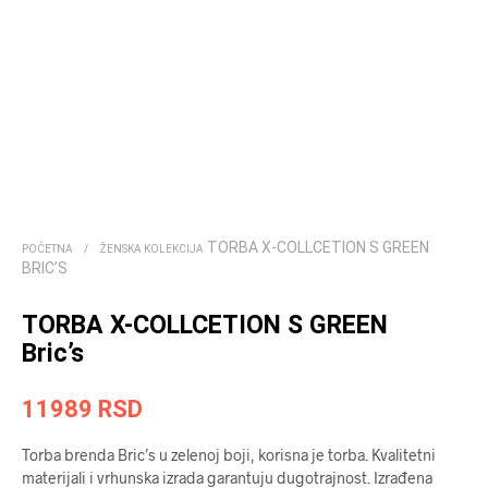
TORBA X-COLLCETION S GREEN
POČETNA
/
ŽENSKA KOLEKCIJA
BRIC’S
TORBA X-COLLCETION S GREEN
Bric’s
11989
RSD
Torba brenda Bric’s u zelenoj boji, korisna je torba. Kvalitetni
materijali i vrhunska izrada garantuju dugotrajnost. Izrađena