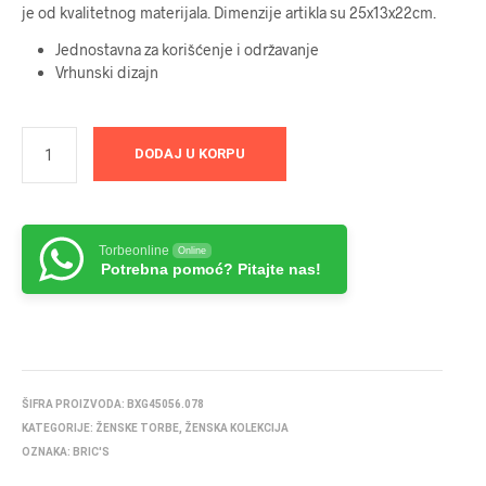
je od kvalitetnog materijala. Dimenzije artikla su 25x13x22cm.
Jednostavna za korišćenje i održavanje
Vrhunski dizajn
DODAJ U KORPU
Torbeonline
Online
Potrebna pomoć? Pitajte nas!
ŠIFRA PROIZVODA:
BXG45056.078
KATEGORIJE:
ŽENSKE TORBE
,
ŽENSKA KOLEKCIJA
OZNAKA:
BRIC'S