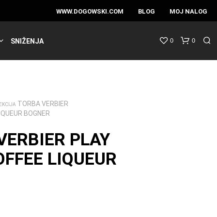
WWW.DOGOWSKI.COM
BLOG
MOJ NALOG
0
0
SNIŽENJA
TORBA VERBIER
EKCIJA
LIQUEUR BOGNER
VERBIER PLAY
OFFEE LIQUEUR