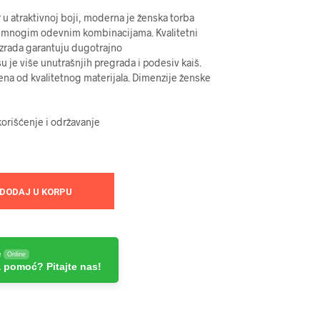
u atraktivnoj boji, moderna je ženska torba
sa mnogim odevnim kombinacijama. Kvalitetni
 izrada garantuju dugotrajno
šu je više unutrašnjih pregrada i podesiv kaiš.
ena od kvalitetnog materijala. Dimenzije ženske
orišćenje i održavanje
DODAJ U KORPU
e
Online
 pomoć? Pitajte nas!