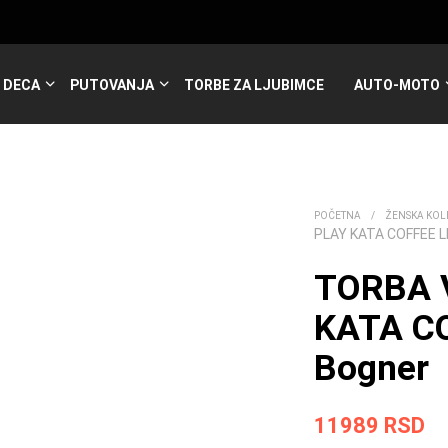
DECA
PUTOVANJA
TORBE ZA LJUBIMCE
AUTO-MOTO
POČETNA
/
ŽENSKA KOL
PLAY KATA COFFEE 
TORBA 
KATA C
Bogner
11989
RSD