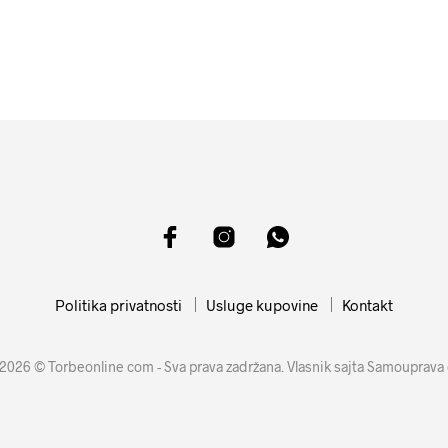
10999
RSD
12599
RSD
DODAJ U KORPU
DODAJ U KORPU
Politika privatnosti
Usluge kupovine
Kontakt
2026 © Torbeonline com - Sva prava zadržana. Vlasnik sajta Samouprava 