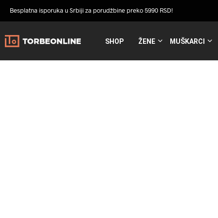
Besplatna isporuka u Srbiji za porudžbine preko 5990 RSD!
SHOP
ŽENE
MUŠKARCI