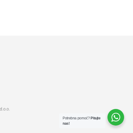
11599
RSD
DODAJ U KORPU
d.o.o.
Potrebna pomoć?
Pitajte
nas!