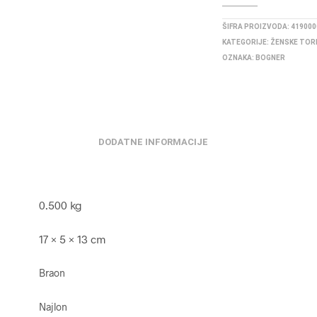
ŠIFRA PROIZVODA:
419000
KATEGORIJE:
ŽENSKE TOR
OZNAKA:
BOGNER
DODATNE INFORMACIJE
0.500 kg
17 × 5 × 13 cm
Braon
Najlon