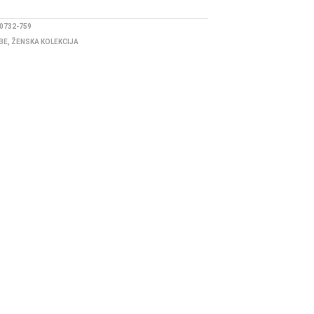
0732-759
BE
,
ŽENSKA KOLEKCIJA