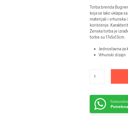
Torba brenda Bogner 
koja se lako uklapa 
materijali i vrhunska
korišćenje. Karakteri
Ženska torba je izrađ
torbe su 17x5x13cm.
Jednostavna za k
Vrhunski dizajn
Torbeonlin
Potrebna