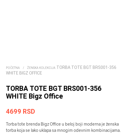
TORBA TOTE BGT BRS001-356
POČETNA
/
ŽENSKA KOLEKCIJA
WHITE BIGZ OFFICE
TORBA TOTE BGT BRS001-356
WHITE Bigz Office
4699
RSD
Torba tote brenda Bigz Office u beloj boji moderna je ženska
torba koja se lako uklapa sa mnogim odevnim kombinacijama.