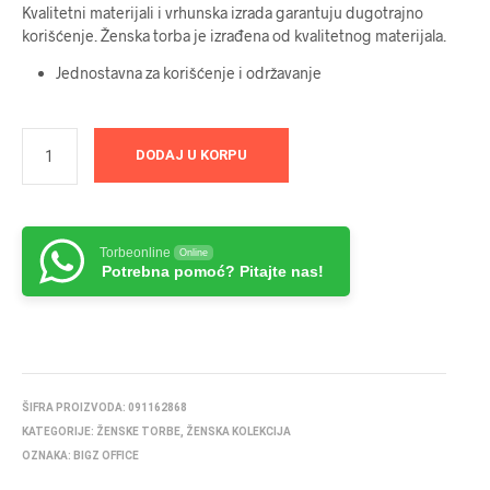
Kvalitetni materijali i vrhunska izrada garantuju dugotrajno
korišćenje. Ženska torba je izrađena od kvalitetnog materijala.
Jednostavna za korišćenje i održavanje
DODAJ U KORPU
Torbeonline
Online
Potrebna pomoć? Pitajte nas!
ŠIFRA PROIZVODA:
091162868
KATEGORIJE:
ŽENSKE TORBE
,
ŽENSKA KOLEKCIJA
OZNAKA:
BIGZ OFFICE