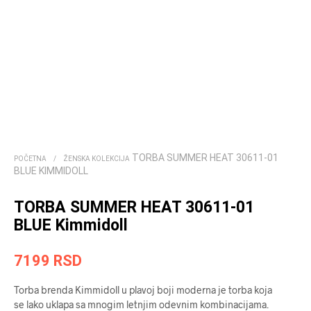
TORBA SUMMER HEAT 30611-01
POČETNA
/
ŽENSKA KOLEKCIJA
BLUE KIMMIDOLL
TORBA SUMMER HEAT 30611-01
BLUE Kimmidoll
7199
RSD
Torba brenda Kimmidoll u plavoj boji moderna je torba koja
se lako uklapa sa mnogim letnjim odevnim kombinacijama.