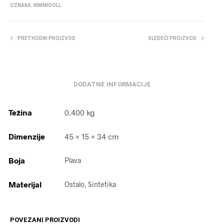
OZNAKA:
KIMMIDOLL
PRETHODNI PROIZVOD
SLEDEĆI PROIZVOD
DODATNE INFORMACIJE
Težina
0.400 kg
Dimenzije
45 × 15 × 34 cm
Boja
Plava
Materijal
Ostalo, Sintetika
POVEZANI PROIZVODI