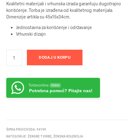
Kvalitetni materijali i vrhunska izrada garantuju dugotrajno
korišćenje. Torba je izrađena od kvalitetnog materijala.
Dimenzije artikla su 45x15x34cm.
Jednostavna za korišćenje i održavanje
Vrhunski dizajn
DODAJ U KORPU
Torbeonline
Online
Potrebna pomoć? Pitajte nas!
ŠIFRA PROIZVODA:
94199
KATEGORIJE:
ŽENSKE TORBE
,
ŽENSKA KOLEKCIJA