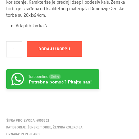
korišćenje. Karakteriše je prednji džep i podesiv kaiš. Ženska
torba je izrađena od kvalitetnog materijala. Dimenzije ženske
torbe su 20x1x24cm.
Adaptibilan kaiš
DODAJ U KORPU
Torbeonline
Online
Potrebna pomoć? Pitajte nas!
ŠIFRA PROIZVODA:
6855521
KATEGORIJE:
ŽENSKE TORBE
,
ŽENSKA KOLEKCIJA
OZNAKA:
PEPE JEANS