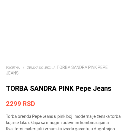
TORBA SANDRA PINK PEPE
POČETNA
/
ŽENSKA KOLEKCIJA
JEANS
TORBA SANDRA PINK Pepe Jeans
2299
RSD
Torba brenda Pepe Jeans u pink boji moderna je ženska torba
koja se lako uklapa sa mnogim odevnim kombinacijama.
Kvalitetni materijali i vrhunska izrada garantuju dugotrajno