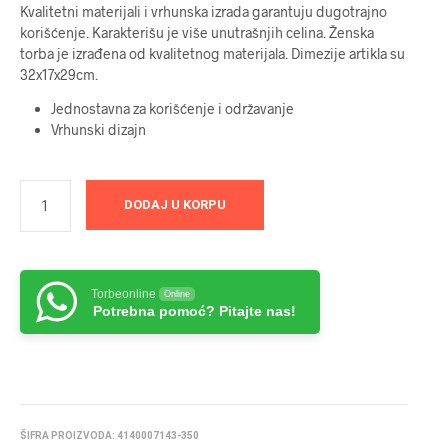
Kvalitetni materijali i vrhunska izrada garantuju dugotrajno
korišćenje. Karakterišu je više unutrašnjih celina. Ženska
torba je izrađena od kvalitetnog materijala. Dimezije artikla su
32x17x29cm.
Jednostavna za korišćenje i održavanje
Vrhunski dizajn
DODAJ U KORPU
Torbeonline
Online
Potrebna pomoć? Pitajte nas!
ŠIFRA PROIZVODA:
4140007143-350