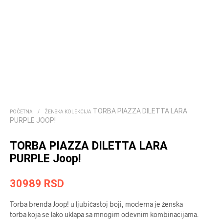
TORBA PIAZZA DILETTA LARA
POČETNA
/
ŽENSKA KOLEKCIJA
PURPLE JOOP!
TORBA PIAZZA DILETTA LARA
PURPLE Joop!
30989
RSD
Torba brenda Joop! u ljubičastoj boji, moderna je ženska
torba koja se lako uklapa sa mnogim odevnim kombinacijama.