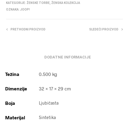
KATEGORIJE:
ŽENSKE TORBE
,
ŽENSKA KOLEKCIJA
OZNAKA:
JOOP!
PRETHODNI PROIZVOD
SLEDEĆI PROIZVOD
DODATNE INFORMACIJE
Težina
0.500 kg
Dimenzije
32 × 17 × 29 cm
Boja
Ljubičasta
Materijal
Sintetika