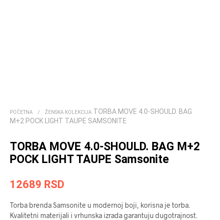
TORBA MOVE 4.0-SHOULD. BAG
POČETNA
/
ŽENSKA KOLEKCIJA
M+2 POCK LIGHT TAUPE SAMSONITE
TORBA MOVE 4.0-SHOULD. BAG M+2
POCK LIGHT TAUPE Samsonite
12689
RSD
Torba brenda Samsonite u modernoj boji, korisna je torba.
Kvalitetni materijali i vrhunska izrada garantuju dugotrajnost.