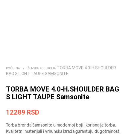
TORBA MOVE 4.0-H.SHOULDER
POČETNA
/
ŽENSKA KOLEKCIJA
BAG S LIGHT TAUPE SAMSONITE
TORBA MOVE 4.0-H.SHOULDER BAG
S LIGHT TAUPE Samsonite
12289
RSD
Torba brenda Samsonite u modernoj boji, korisna je torba.
Kvalitetni materijali i vrhunska izrada garantuju dugotrajnost.