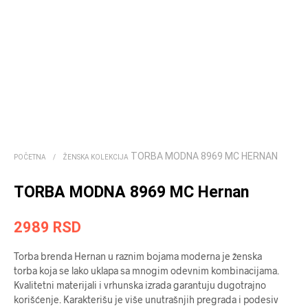
TORBA MODNA 8969 MC HERNAN
POČETNA
/
ŽENSKA KOLEKCIJA
TORBA MODNA 8969 MC Hernan
2989
RSD
Torba brenda Hernan u raznim bojama moderna je ženska
torba koja se lako uklapa sa mnogim odevnim kombinacijama.
Kvalitetni materijali i vrhunska izrada garantuju dugotrajno
korišćenje. Karakterišu je više unutrašnjih pregrada i podesiv