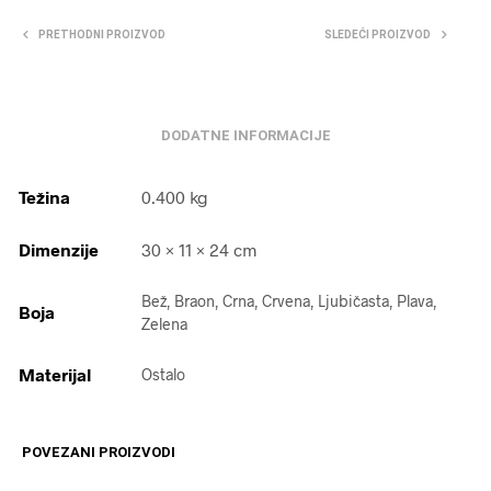
PRETHODNI PROIZVOD
SLEDEĆI PROIZVOD
DODATNE INFORMACIJE
Težina
0.400 kg
Dimenzije
30 × 11 × 24 cm
Bež, Braon, Crna, Crvena, Ljubičasta, Plava,
Boja
Zelena
Materijal
Ostalo
POVEZANI PROIZVODI