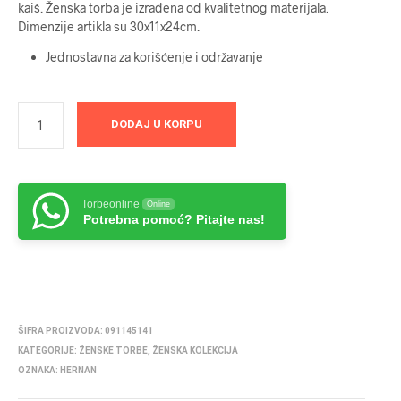
kaiš. Ženska torba je izrađena od kvalitetnog materijala.
Dimenzije artikla su 30x11x24cm.
Jednostavna za korišćenje i održavanje
DODAJ U KORPU
Torbeonline
Online
Potrebna pomoć? Pitajte nas!
ŠIFRA PROIZVODA:
091145141
KATEGORIJE:
ŽENSKE TORBE
,
ŽENSKA KOLEKCIJA
OZNAKA:
HERNAN