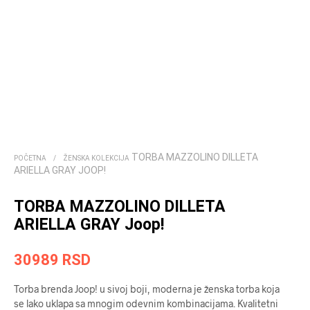
TORBA MAZZOLINO DILLETA
POČETNA
/
ŽENSKA KOLEKCIJA
ARIELLA GRAY JOOP!
TORBA MAZZOLINO DILLETA
ARIELLA GRAY Joop!
30989
RSD
Torba brenda Joop! u sivoj boji, moderna je ženska torba koja
se lako uklapa sa mnogim odevnim kombinacijama. Kvalitetni