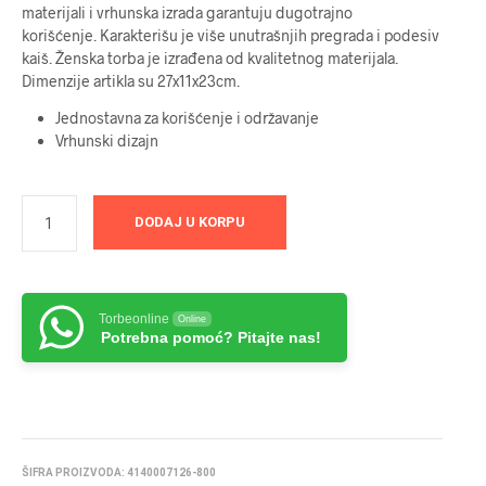
materijali i vrhunska izrada garantuju dugotrajno
korišćenje. Karakterišu je više unutrašnjih pregrada i podesiv
kaiš. Ženska torba je izrađena od kvalitetnog materijala.
Dimenzije artikla su 27x11x23cm.
Jednostavna za korišćenje i održavanje
Vrhunski dizajn
DODAJ U KORPU
Torbeonline
Online
Potrebna pomoć? Pitajte nas!
ŠIFRA PROIZVODA:
4140007126-800