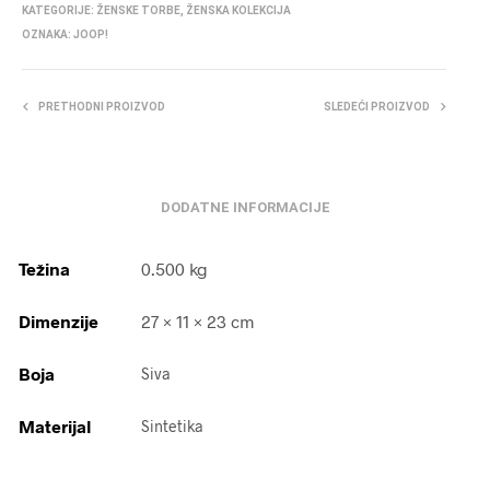
KATEGORIJE:
ŽENSKE TORBE
,
ŽENSKA KOLEKCIJA
OZNAKA:
JOOP!
PRETHODNI PROIZVOD
SLEDEĆI PROIZVOD
DODATNE INFORMACIJE
Težina
0.500 kg
Dimenzije
27 × 11 × 23 cm
Boja
Siva
Materijal
Sintetika