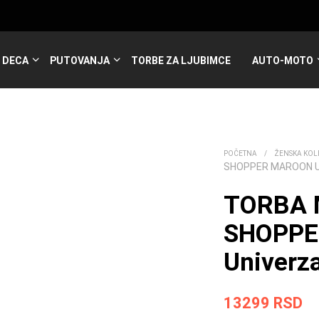
DECA
PUTOVANJA
TORBE ZA LJUBIMCE
AUTO-MOTO
POČETNA
/
ŽENSKA KOL
SHOPPER MAROON U
TORBA
SHOPP
Univerza
13299
RSD