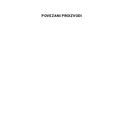
POVEZANI PROIZVODI
4499
RSD
11599
RSD