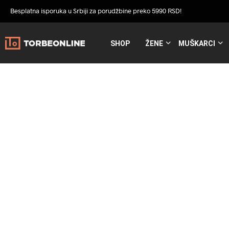
Besplatna isporuka u Srbiji za porudžbine preko 5990 RSD!
SHOP
ŽENE
MUŠKARCI