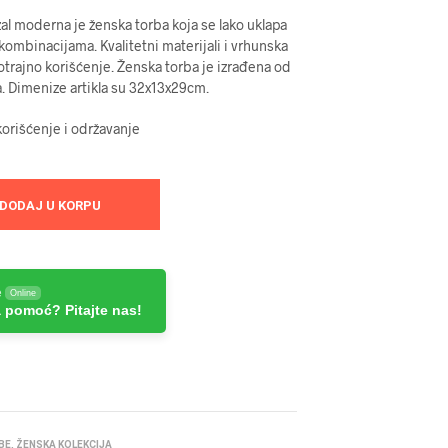
al moderna je ženska torba koja se lako uklapa
mbinacijama. Kvalitetni materijali i vrhunska
trajno korišćenje. Ženska torba je izrađena od
a. Dimenize artikla su 32x13x29cm.
orišćenje i održavanje
DODAJ U KORPU
e
Online
 pomoć? Pitajte nas!
BE
,
ŽENSKA KOLEKCIJA