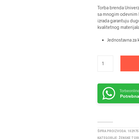
Torba brenda Univerz
sa mnogim odevnim ko
izrada garantuju dugo
kvalitetnog materijal
Jednostavna za k
Torbeonlin
Potrebna
ŠIFRA PROIZVODA:
102975
KATEGORIJE:
ŽENSKE TOR