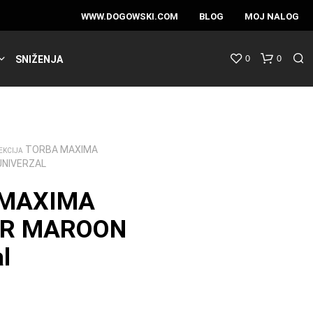
WWW.DOGOWSKI.COM
BLOG
MOJ NALOG
0
0
SNIŽENJA
TORBA MAXIMA
EKCIJA
NIVERZAL
 MAXIMA
ER MAROON
l