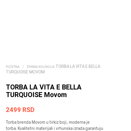
TORBA LA VITA E BELLA
POČETNA
/
ŽENSKA KOLEKCIJA
TURQUOISE MOVOM
TORBA LA VITA E BELLA
TURQUOISE Movom
2499
RSD
Torba brenda Movom u tirkiz boji, moderna je
torba. Kvalitetni materijali i vrhunska izrada garantuju