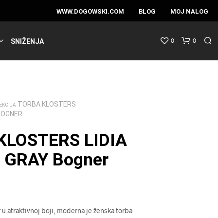
WWW.DOGOWSKI.COM
BLOG
MOJ NALOG
0
0
SNIŽENJA
TORBA KLOSTERS
EKCIJA
 BOGNER
KLOSTERS LIDIA
 GRAY Bogner
u atraktivnoj boji, moderna je ženska torba