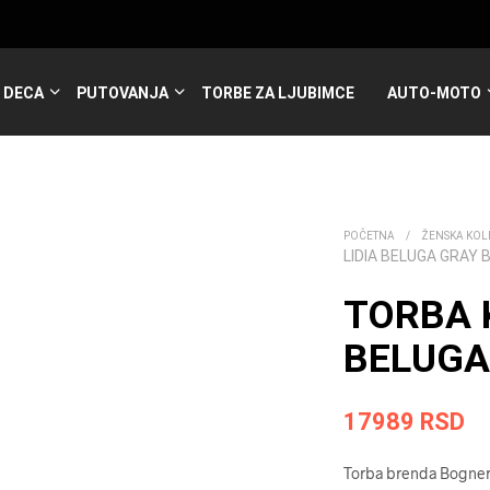
DECA
PUTOVANJA
TORBE ZA LJUBIMCE
AUTO-MOTO
POČETNA
/
ŽENSKA KOL
LIDIA BELUGA GRAY
TORBA 
BELUGA
17989
RSD
Torba brenda Bogner 