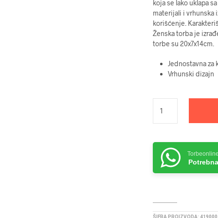
koja se lako uklapa 
materijali i vrhunska
korišćenje. Karakteri
Ženska torba je izrađ
torbe su 20x7x14cm.
Jednostavna za k
Vrhunski dizajn
Torbeonlin
Potrebna
ŠIFRA PROIZVODA:
419000