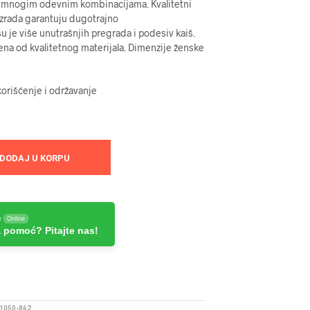
sa mnogim odevnim kombinacijama. Kvalitetni
 izrada garantuju dugotrajno
šu je više unutrašnjih pregrada i podesiv kaiš.
ena od kvalitetnog materijala. Dimenzije ženske
orišćenje i održavanje
DODAJ U KORPU
e
Online
 pomoć? Pitajte nas!
1050-862