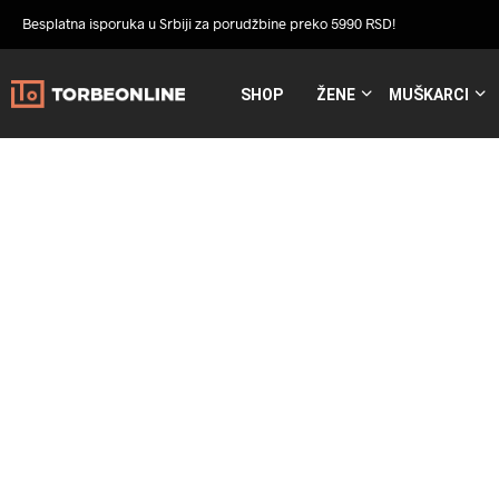
Besplatna isporuka u Srbiji za porudžbine preko 5990 RSD!
SHOP
ŽENE
MUŠKARCI