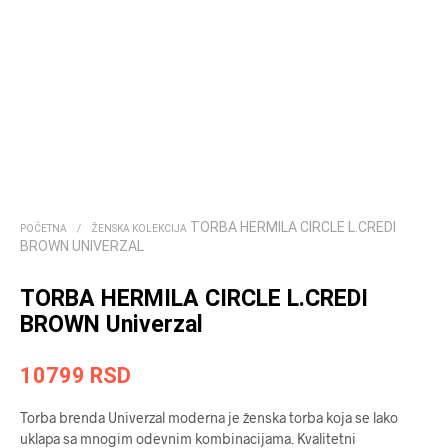
TORBA HERMILA CIRCLE L.CREDI
POČETNA
/
ŽENSKA KOLEKCIJA
BROWN UNIVERZAL
TORBA HERMILA CIRCLE L.CREDI
BROWN Univerzal
10799
RSD
Torba brenda Univerzal moderna je ženska torba koja se lako
uklapa sa mnogim odevnim kombinacijama. Kvalitetni