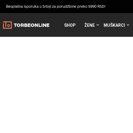
Besplatna isporuka u Srbiji za porudžbine preko 5990 RSD!
SHOP
ŽENE
MUŠKARCI