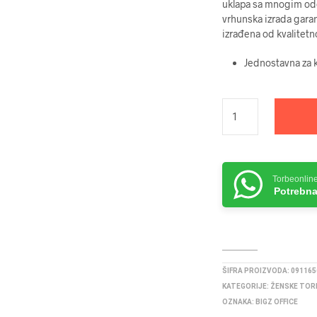
uklapa sa mnogim ode
vrhunska izrada garan
izrađena od kvalitetn
Jednostavna za k
Torbeonlin
Potrebna
ŠIFRA PROIZVODA:
091165
KATEGORIJE:
ŽENSKE TOR
OZNAKA:
BIGZ OFFICE