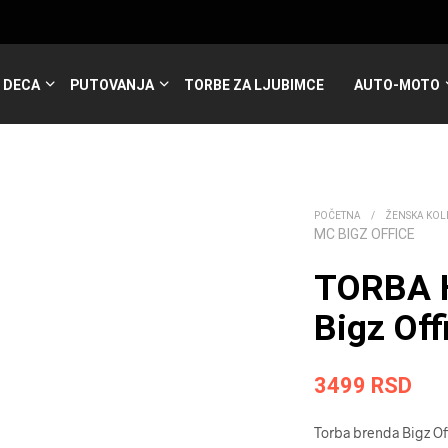
DECA
PUTOVANJA
TORBE ZA LJUBIMCE
AUTO-MOTO
POČETNA
/
ŽENSKA KOL
MC BIGZ OFFICE
TORBA 
Bigz Off
3499
RSD
Torba brenda Bigz Of