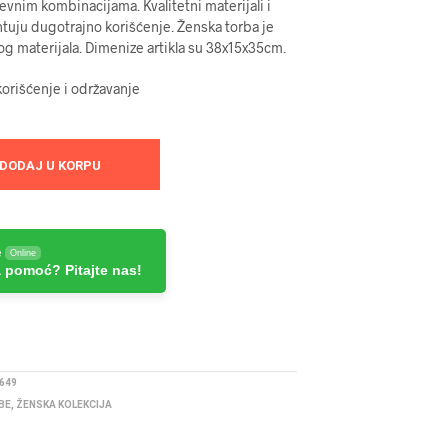
vnim kombinacijama. Kvalitetni materijali i
tuju dugotrajno korišćenje. Ženska torba je
og materijala. Dimenize artikla su 38x15x35cm.
orišćenje i održavanje
DODAJ U KORPU
e
Online
 pomoć? Pitajte nas!
649
BE
,
ŽENSKA KOLEKCIJA