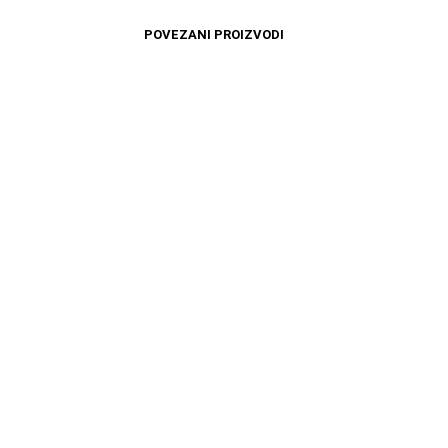
POVEZANI PROIZVODI
4499
RSD
11599
RSD
DODAJ U KORPU
DODAJ U KORPU