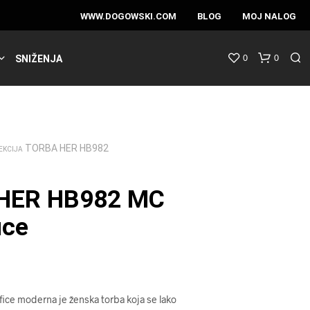
WWW.DOGOWSKI.COM
BLOG
MOJ NALOG
0
0
SNIŽENJA
TORBA HER HB982
EKCIJA
HER HB982 MC
ice
fice moderna je ženska torba koja se lako