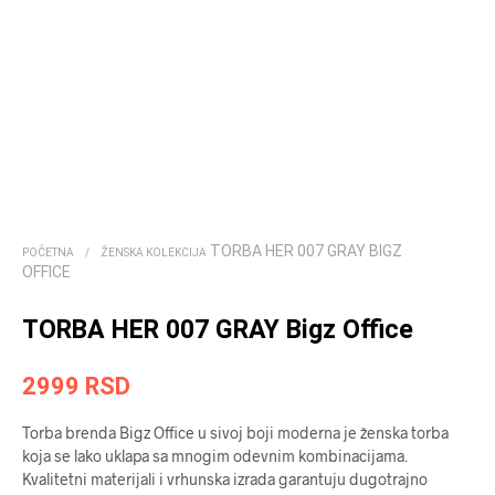
TORBA HER 007 GRAY BIGZ
POČETNA
/
ŽENSKA KOLEKCIJA
OFFICE
TORBA HER 007 GRAY Bigz Office
2999
RSD
Torba brenda Bigz Office u sivoj boji moderna je ženska torba
koja se lako uklapa sa mnogim odevnim kombinacijama.
Kvalitetni materijali i vrhunska izrada garantuju dugotrajno