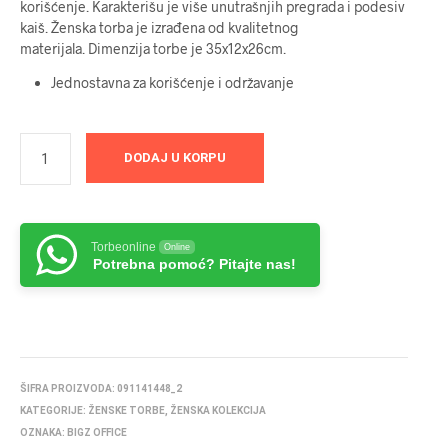
korišćenje. Karakterišu je više unutrašnjih pregrada i podesiv
kaiš. Ženska torba je izrađena od kvalitetnog
materijala. Dimenzija torbe je 35x12x26cm.
Jednostavna za korišćenje i održavanje
DODAJ U KORPU
Torbeonline
Online
Potrebna pomoć? Pitajte nas!
ŠIFRA PROIZVODA:
091141448_2
KATEGORIJE:
ŽENSKE TORBE
,
ŽENSKA KOLEKCIJA
OZNAKA:
BIGZ OFFICE