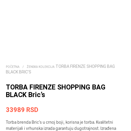
TORBA FIRENZE SHOPPING BAG
POČETNA
/
ŽENSKA KOLEKCIJA
BLACK BRIC’S
TORBA FIRENZE SHOPPING BAG
BLACK Bric’s
33989
RSD
Torba brenda Bric’s u crnoj boji, korisna je torba. Kvalitetni
materijali i vrhunska izrada garantuju dugotrajnost. Izrađena