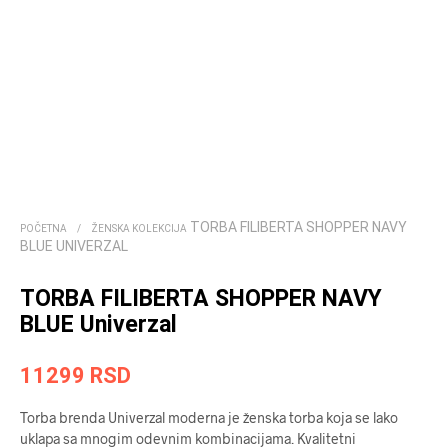
TORBA FILIBERTA SHOPPER NAVY
POČETNA
/
ŽENSKA KOLEKCIJA
BLUE UNIVERZAL
TORBA FILIBERTA SHOPPER NAVY
BLUE Univerzal
11299
RSD
Torba brenda Univerzal moderna je ženska torba koja se lako
uklapa sa mnogim odevnim kombinacijama. Kvalitetni