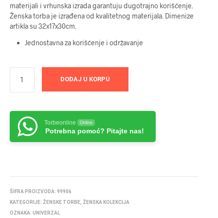
materijali i vrhunska izrada garantuju dugotrajno korišćenje.
Ženska torba je izrađena od kvalitetnog materijala. Dimenize
artikla su 32x17x30cm.
Jednostavna za korišćenje i održavanje
DODAJ U KORPU
Torbeonline
Online
Potrebna pomoć? Pitajte nas!
ŠIFRA PROIZVODA:
99906
KATEGORIJE:
ŽENSKE TORBE
,
ŽENSKA KOLEKCIJA
OZNAKA:
UNIVERZAL