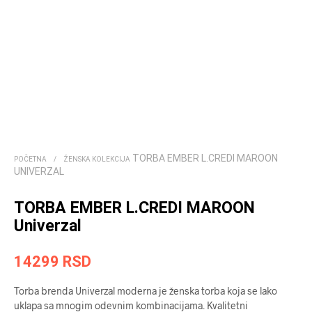
TORBA EMBER L.CREDI MAROON
POČETNA
/
ŽENSKA KOLEKCIJA
UNIVERZAL
TORBA EMBER L.CREDI MAROON
Univerzal
14299
RSD
Torba brenda Univerzal moderna je ženska torba koja se lako
uklapa sa mnogim odevnim kombinacijama. Kvalitetni