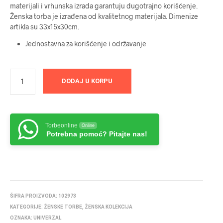
materijali i vrhunska izrada garantuju dugotrajno korišćenje.
Ženska torba je izrađena od kvalitetnog materijala. Dimenize
artikla su 33x15x30cm.
Jednostavna za korišćenje i održavanje
DODAJ U KORPU
Torbeonline
Online
Potrebna pomoć? Pitajte nas!
ŠIFRA PROIZVODA:
102973
KATEGORIJE:
ŽENSKE TORBE
,
ŽENSKA KOLEKCIJA
OZNAKA:
UNIVERZAL