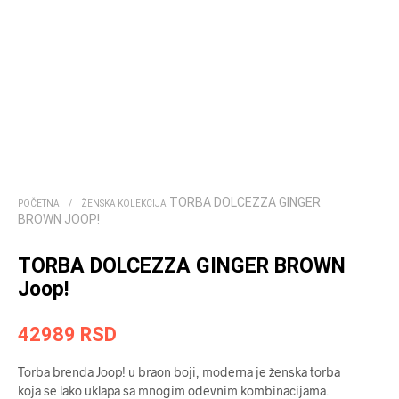
TORBA DOLCEZZA GINGER
POČETNA
/
ŽENSKA KOLEKCIJA
BROWN JOOP!
TORBA DOLCEZZA GINGER BROWN
Joop!
42989
RSD
Torba brenda Joop! u braon boji, moderna je ženska torba
koja se lako uklapa sa mnogim odevnim kombinacijama.