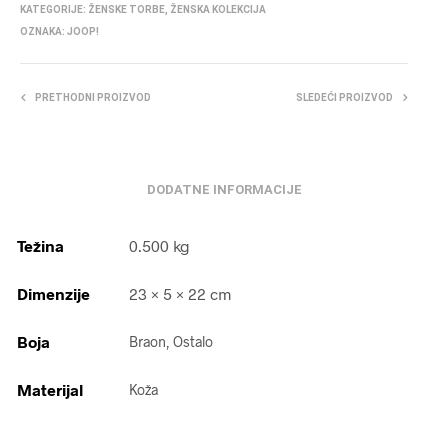
KATEGORIJE:
ŽENSKE TORBE
,
ŽENSKA KOLEKCIJA
OZNAKA:
JOOP!
PRETHODNI PROIZVOD
SLEDEĆI PROIZVOD
DODATNE INFORMACIJE
Težina
0.500 kg
Dimenzije
23 × 5 × 22 cm
Boja
Braon, Ostalo
Materijal
Koža