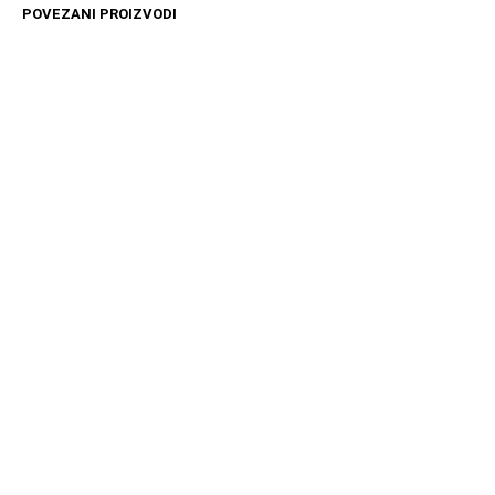
POVEZANI PROIZVODI
4499
RSD
4499
RSD
DODAJ U KORPU
DODAJ U KORPU