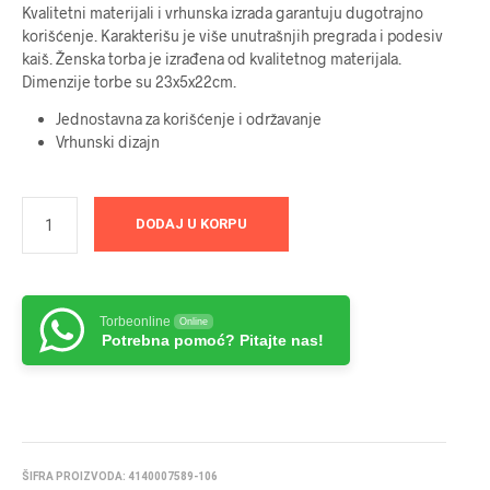
Kvalitetni materijali i vrhunska izrada garantuju dugotrajno
korišćenje. Karakterišu je više unutrašnjih pregrada i podesiv
kaiš. Ženska torba je izrađena od kvalitetnog materijala.
Dimenzije torbe su 23x5x22cm.
Jednostavna za korišćenje i održavanje
Vrhunski dizajn
DODAJ U KORPU
Torbeonline
Online
Potrebna pomoć? Pitajte nas!
ŠIFRA PROIZVODA:
4140007589-106