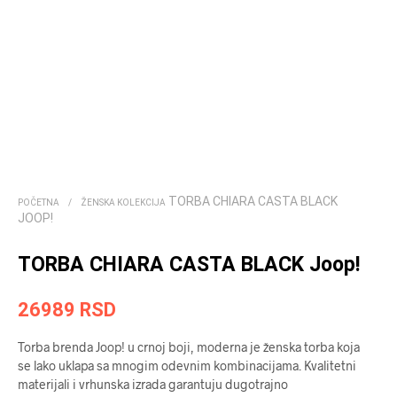
TORBA CHIARA CASTA BLACK
POČETNA
/
ŽENSKA KOLEKCIJA
JOOP!
TORBA CHIARA CASTA BLACK Joop!
26989
RSD
Torba brenda Joop! u crnoj boji, moderna je ženska torba koja
se lako uklapa sa mnogim odevnim kombinacijama. Kvalitetni
materijali i vrhunska izrada garantuju dugotrajno