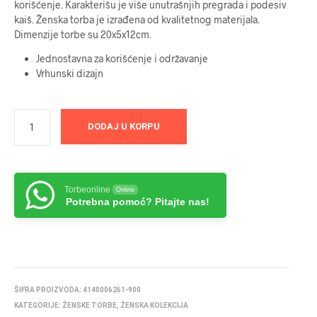
korišćenje. Karakterišu je više unutrašnjih pregrada i podesiv
kaiš. Ženska torba je izrađena od kvalitetnog materijala.
Dimenzije torbe su 20x5x12cm.
Jednostavna za korišćenje i održavanje
Vrhunski dizajn
DODAJ U KORPU
Torbeonline
Online
Potrebna pomoć? Pitajte nas!
ŠIFRA PROIZVODA:
4140006261-900
KATEGORIJE:
ŽENSKE TORBE
,
ŽENSKA KOLEKCIJA