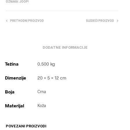
OZNAKA:
JOOP!
PRETHODNI PROIZVOD
SLEDEĆI PROIZVOD
DODATNE INFORMACIJE
Težina
0.500 kg
Dimenzije
20 × 5 × 12 cm
Boja
Crna
Materijal
Koža
POVEZANI PROIZVODI