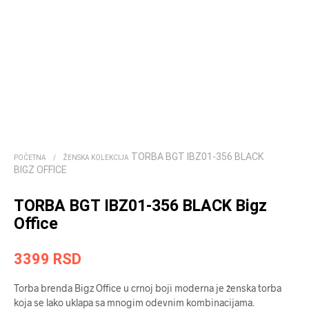
TORBA BGT IBZ01-356 BLACK
POČETNA
/
ŽENSKA KOLEKCIJA
BIGZ OFFICE
TORBA BGT IBZ01-356 BLACK Bigz
Office
3399
RSD
Torba brenda Bigz Office u crnoj boji moderna je ženska torba
koja se lako uklapa sa mnogim odevnim kombinacijama.