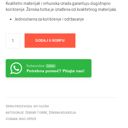
Kvalitetni materijali i vrhunska izrada garantuju dugotrajno
korišćenje. Ženska torba je izrađena od kvalitetnog materijala.
Jednostavna za korišćenje i održavanje
DODAJ U KORPU
Torbeonline
Online
Potrebna pomoć? Pitajte nas!
ŠIFRA PROIZVODA:
091162750
KATEGORIJE:
ŽENSKE TORBE
,
ŽENSKA KOLEKCIJA
OZNAKA:
BIGZ OFFICE